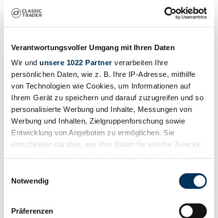
Suchergebnisse
Zur Zeit sind keine passenden Inserate zu Ihrer Suche veröffentlicht.
Verantwortungsvoller Umgang mit Ihren Daten
Wir und
unsere 1022 Partner
verarbeiten Ihre
Benachrichtigung erstellen
persönlichen Daten, wie z. B. Ihre IP-Adresse, mithilfe
von Technologien wie Cookies, um Informationen auf
Lassen Sie sich benachrichtigen, sobald ein Inserat veröffentlicht
Ihrem Gerät zu speichern und darauf zuzugreifen und so
wird, das Ihren Suchkriterien entspricht.
personalisierte Werbung und Inhalte, Messungen von
Suchauftrag einrichten
Werbung und Inhalten, Zielgruppenforschung sowie
Entwicklung von Angeboten zu ermöglichen. Sie
entscheiden darüber, wer Ihre Daten für welche Zwecke
Fahrzeug inserieren
nutzt. Sie können Ihre Einwilligung jederzeit über die
Cookie-Erklärung oder durch Klicken auf das Privacy
Sie haben einen JC Sceriffa, den Sie verkaufen wollen? Dann
Einwilligungsauswahl
erstellen Sie jetzt ein Inserat.
Trigger Symbol ändern oder widerrufen
Notwendig
Fahrzeug inserieren
Wenn Sie es erlauben, würden wir auch gerne:
Präferenzen
"JC Sceriffa" Inserats-Referenzen von Classic Trader
Informationen über Ihre geografische Lage