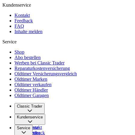
Kundenservice
Kontakt
Feedback
FAQ
Inhalte melden
Service
Shop
Abo bestellen
Werben bei Classic Trader
Reparaturkostenversicherung
Oldtimer Versicherungsvergleich
Oldtimer Marken
Oldtimer verkaufen
Oldtimer Händler
Oldtimer Garagen
Classic Trader
Über uns
Kundenservice
Karriere
Presse
Kontakt
Service
Partner
Feedback