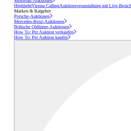
Motorrad-Auktionen
Highlight
Vienna Calling
Auktionsveranstaltung mit Live-Besic
Marken & Ratgeber
Porsche-Auktionen
Mercedes-Benz-Auktionen
Britische Oldtimer-Auktionen
How To: Per Auktion verkaufen
How To: Per Auktion kaufen