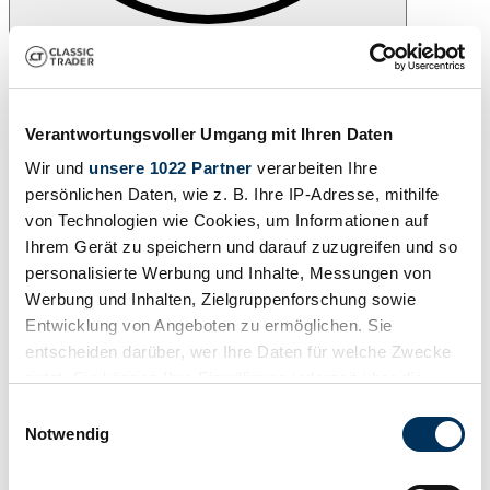
Drucken
Verantwortungsvoller Umgang mit Ihren Daten
Wir und
unsere 1022 Partner
verarbeiten Ihre
persönlichen Daten, wie z. B. Ihre IP-Adresse, mithilfe
von Technologien wie Cookies, um Informationen auf
Ihrem Gerät zu speichern und darauf zuzugreifen und so
personalisierte Werbung und Inhalte, Messungen von
Werbung und Inhalten, Zielgruppenforschung sowie
Entwicklung von Angeboten zu ermöglichen. Sie
entscheiden darüber, wer Ihre Daten für welche Zwecke
nutzt. Sie können Ihre Einwilligung jederzeit über die
Cookie-Erklärung oder durch Klicken auf das Privacy
Einwilligungsauswahl
Teilen
Trigger Symbol ändern oder widerrufen
Notwendig
Alle Services zu diesem Fahrzeug
1958 | Bentley S 1 Continental
Wenn Sie es erlauben, würden wir auch gerne: