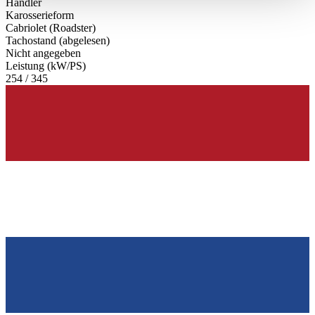
Händler
haben oder die sie im Rahmen Ihrer Nutzung der Dienste
Karosserieform
gesammelt haben.
Datenschutzerklärung
Cabriolet (Roadster)
Tachostand (abgelesen)
Nicht angegeben
Leistung (kW/PS)
254 / 345