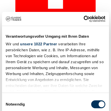
Händler
Abgelaufenes Inserat
Verantwortungsvoller Umgang mit Ihren Daten
Wir und
unsere 1022 Partner
verarbeiten Ihre
persönlichen Daten, wie z. B. Ihre IP-Adresse, mithilfe
von Technologien wie Cookies, um Informationen auf
Ihrem Gerät zu speichern und darauf zuzugreifen und so
personalisierte Werbung und Inhalte, Messungen von
Werbung und Inhalten, Zielgruppenforschung sowie
Entwicklung von Angeboten zu ermöglichen. Sie
entscheiden darüber, wer Ihre Daten für welche Zwecke
nutzt. Sie können Ihre Einwilligung jederzeit über die
Cookie-Erklärung oder durch Klicken auf das Privacy
Einwilligungsauswahl
Trigger Symbol ändern oder widerrufen
Notwendig