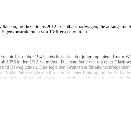
ilkinson, produzierte bis 2012 Leichtbausportwagen, die anfangs mit
ch Eigenkonstruktionen von TVR ersetzt wurden.
reebird, im Jahre 1947, entschloss sich der junge Ingenieur Trevor Wi
 1956 in den USA vertrieben. Die erste Serie war mit einer Glasfase
 und Beweglichkeit. Dies legte den Grundstein für alle nachfolgenden
 der 1960er-Jahre wuchs die Firma unter neuer Leitung und der Verka
r gut. Etwa ein Jahrzehnt später wechselte das Unternehmen wieder den 
 die vorherige. Der 2000 gebaute TVR Tuscan wurde zum meistverkauften
euen Chef blieb der Erfolg jedoch aus und nur sechs Jahre später stel
t, als es mit zwei Modellen, dem TVR Sebring und dem TVR Le Mans 
r-Fans. Der TVR Griffith, der an sich ein TVR Grantura mit verändert
 allerdings als das bekannteste aller TVR-Modelle, es wurden mehr al