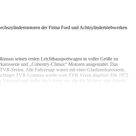
 Sechszylindermotoren der Firma Ford und Achtzylindertriebwerken
lkinson seinen ersten Leichtbausportwagen in voller Größe zu
rkarosserie und „Cobentry-Climax“ Motoren ausgestattet. Das
 TVR-Serien. Alle Fahrzeuge waren mit einer Glasfaserkarosserie,
ufsschlager TVR Grantura wurde vom TVR Vixen abgelöst. Die 1972
Vorstand und stellte die S-Serie vor, die der M-Serie sehr ähnelte,
 TVR-Modell in der Geschichte der Firma. Der damals aktuelle
lte man die Produktion ein. 2012 wurde endgültig das Aus von TVR
an einem 24-Stunden-Rennen teilnahm. Die Verkaufsschlager TVR
em Chassis und V8-Motor ist, war leistungsmäßig ein Konkurrent von
s 10.000 PKWs produziert und vertrieben.