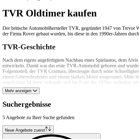
TVR Oldtimer kaufen
Der britische Automobilhersteller TVR, gegründet 1947 von Trevor W
der Firma Rover gebaut wurden, bis diese in den 1990er-Jahren dur
TVR-Geschichte
Nach dem eigens angefertigtem Nachbau eines Spielautos, dem Alvis F
entwickeln. Damit war das erste TVR-Automobil geboren und wurde ab
Folgemodell, der TVR Grantura, überzeugte durch seine Schnelligkeit
einem Gitterrohrahmen und einem starken Motor ausgestattet. Mitte
angefertigte M-Serie verkaufte sich bis Ende der 1970er weiterhin seh
jedoch deutlich günstiger war. Diese Serie lief doppelt so gut wie
Mehr anzeigen
Eigentümer verkaufte die Firma vier Jahre später weiter. Unter dem n
bekannt gegeben.
Suchergebnisse
TVR-Klassiker
5 Angebote zu Ihrer Suche gefunden
Im Jahre 1962 erregte TVR erstmals die öffentliche Aufmerksamkei
Neue Angebote zuerst
Grantura und TVR Vixen sind bis heute beliebte Modelle für Oldtime
damaligen Jaguars und Ferraris. Der 1990 gebaute TVR Chimaera gilt