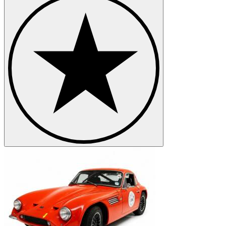
TVR Modelle
TVR Chimaera
TVR Tasmin
TVR Vixen