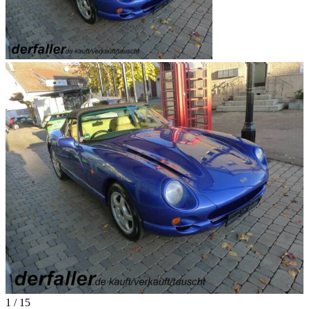
1
/
15