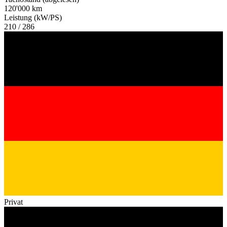
120'000 km
Leistung (kW/PS)
210 / 286
Privat