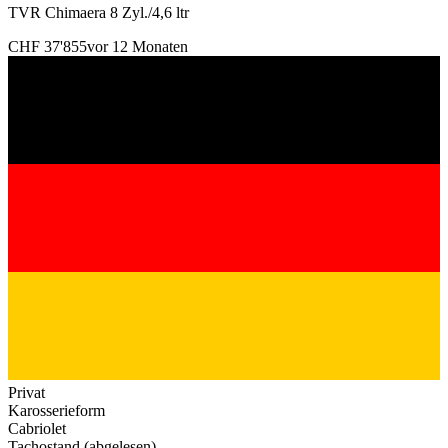
TVR Chimaera 8 Zyl./4,6 ltr
CHF 37'855
vor 12 Monaten
Privat
Karosserieform
Cabriolet
Tachostand (abgelesen)