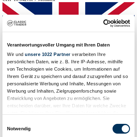
Verantwortungsvoller Umgang mit Ihren Daten
Wir und
unsere 1022 Partner
verarbeiten Ihre
persönlichen Daten, wie z. B. Ihre IP-Adresse, mithilfe
von Technologien wie Cookies, um Informationen auf
Ihrem Gerät zu speichern und darauf zuzugreifen und so
personalisierte Werbung und Inhalte, Messungen von
Werbung und Inhalten, Zielgruppenforschung sowie
Entwicklung von Angeboten zu ermöglichen. Sie
Händler
entscheiden darüber, wer Ihre Daten für welche Zwecke
Karosserieform
nutzt. Sie können Ihre Einwilligung jederzeit über die
Cabriolet
Cookie-Erklärung oder durch Klicken auf das Privacy
Tachostand (abgelesen)
Einwilligungsauswahl
Nicht angegeben
Trigger Symbol ändern oder widerrufen
Notwendig
Leistung (kW/PS)