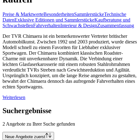
Preise & Marktwerte
Besonderheiten
Sammlerstücke
Technische
Daten
Exklusive Editionen und Sammlerstücke
Kaufberatung und
Schwachstellen
Fahrverhalten
Interieur & Design
Zusammenfassung
Der TVR Chimaera ist ein bemerkenswerter Vertreter britischer
Automobilkunst. Zwischen 1992 und 2003 produziert, wurde dieses
Modell schnell zu einem Favoriten für Liebhaber exklusiver
Sportwagen. Der Chimaera kombiniert klassischen Roadster-
Charme mit unverkennbarer Dynamik. Die Verbindung einer
leichten Glasfaserkarosserie mit einem robusten Stahlrohrrahmen
verdeutlicht TVRs Streben nach Gewichtsreduktion und Agilität.
Ursprünglich konzipiert, um die lange Reise angenehm zu gestalten,
bewahrt der Chimaera dennoch das aufregende Fahrverhalten eines
echten Sportwagens.
Weiterlesen
Suchergebnisse
2 Angebote zu Ihrer Suche gefunden
Neue Angebote zuerst