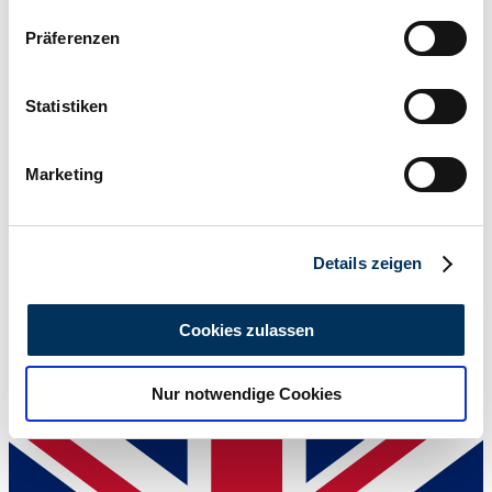
206 / 280
Wenn Sie es erlauben, würden wir auch gerne:
Präferenzen
Informationen über Ihre geografische Lage
erfassen, welche bis auf einige Meter genau sein
können
Statistiken
Ihr Gerät durch aktives Scannen nach
bestimmten Merkmalen (Fingerprinting) identifizieren
Marketing
Erfahren Sie mehr darüber, wie Ihre persönlichen Daten
verarbeitet werden, und legen Sie Ihre Präferenzen im
Abschnitt Einzelheiten
fest.
Details zeigen
Wir verwenden Cookies, um Inhalte und Anzeigen zu
personalisieren, Funktionen für soziale Medien anbieten
Cookies zulassen
zu können und die Zugriffe auf unsere Website zu
analysieren. Außerdem geben wir Informationen zu Ihrer
Händler
Nur notwendige Cookies
Verwendung unserer Website an unsere Partner für
soziale Medien, Werbung und Analysen weiter. Unsere
Partner führen diese Informationen möglicherweise mit
weiteren Daten zusammen, die Sie ihnen bereitgestellt