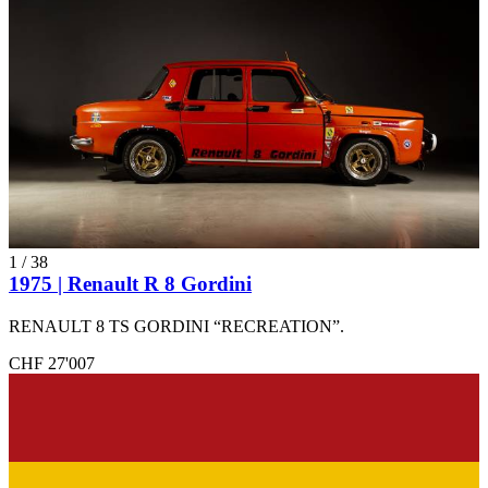
1
/
38
1975 | Renault R 8 Gordini
RENAULT 8 TS GORDINI “RECREATION”.
CHF 27'007