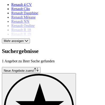
Renault 4 CV
Renault Clio
Renault Dauphine
Renault Mégane
Renault NN
Renault Ondine
Renault R 18
Renault R 19
Renault R 4
Mehr anzeigen
Renault R 5
Renault R 6
Suchergebnisse
Renault Twingo
1 Angebot zu Ihrer Suche gefunden
Neue Angebote zuerst