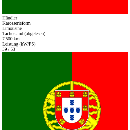
Händler
Karosserieform
Limousine
Tachostand (abgelesen)
7'500 km
Leistung (kW/PS)
39 / 53