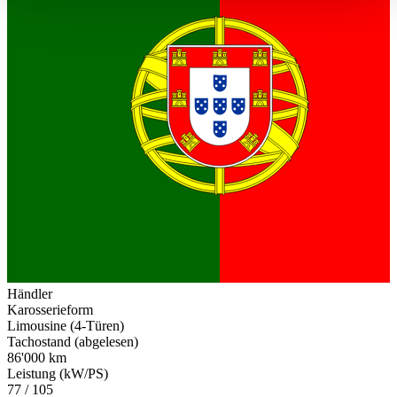
haben oder die sie im Rahmen Ihrer Nutzung der Dienste
gesammelt haben.
Datenschutzerklärung
Händler
Karosserieform
Limousine (4-Türen)
Tachostand (abgelesen)
86'000 km
Leistung (kW/PS)
77 / 105