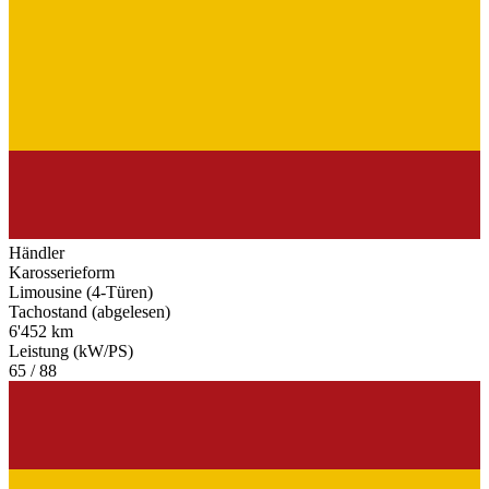
Händler
Karosserieform
Limousine (4-Türen)
Tachostand (abgelesen)
6'452 km
Leistung (kW/PS)
65 / 88