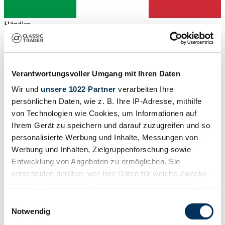
Händler
Verantwortungsvoller Umgang mit Ihren Daten
Wir und
unsere 1022 Partner
verarbeiten Ihre
persönlichen Daten, wie z. B. Ihre IP-Adresse, mithilfe
von Technologien wie Cookies, um Informationen auf
Ihrem Gerät zu speichern und darauf zuzugreifen und so
personalisierte Werbung und Inhalte, Messungen von
Werbung und Inhalten, Zielgruppenforschung sowie
Entwicklung von Angeboten zu ermöglichen. Sie
entscheiden darüber, wer Ihre Daten für welche Zwecke
nutzt. Sie können Ihre Einwilligung jederzeit über die
Cookie-Erklärung oder durch Klicken auf das Privacy
Händler
Einwilligungsauswahl
Abgelaufenes Inserat
Trigger Symbol ändern oder widerrufen
Notwendig