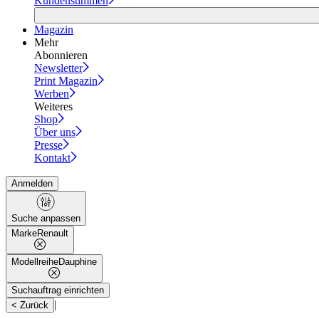
Kundenstimmen
Magazin
Mehr
Abonnieren
Newsletter
Print Magazin
Werben
Weiteres
Shop
Über uns
Presse
Kontakt
Anmelden
Suche anpassen
Marke
Renault
Modellreihe
Dauphine
Suchauftrag einrichten
|
< Zurück