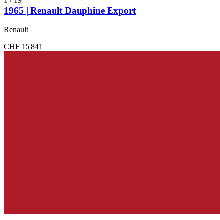
1
/
19
1965 | Renault Dauphine Export
Renault
CHF 15'841