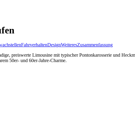
ufen
achstellen
Fahrverhalten
Design
Weiteres
Zusammenfassung
dige, preiswerte Limousine mit typischer Pontonkarosserie und Heckmot
arem 50er- und 60er-Jahre-Charme.