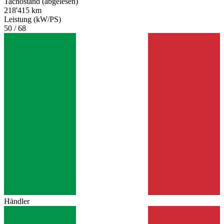
Tachostand (abgelesen)
218'415 km
Leistung (kW/PS)
50 / 68
Händler