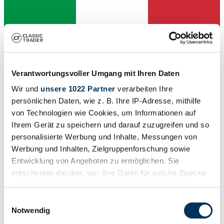
Verantwortungsvoller Umgang mit Ihren Daten
Händler
Wir und
unsere 1022 Partner
verarbeiten Ihre
persönlichen Daten, wie z. B. Ihre IP-Adresse, mithilfe
von Technologien wie Cookies, um Informationen auf
Ihrem Gerät zu speichern und darauf zuzugreifen und so
personalisierte Werbung und Inhalte, Messungen von
Werbung und Inhalten, Zielgruppenforschung sowie
Entwicklung von Angeboten zu ermöglichen. Sie
entscheiden darüber, wer Ihre Daten für welche Zwecke
nutzt. Sie können Ihre Einwilligung jederzeit über die
Cookie-Erklärung oder durch Klicken auf das Privacy
Einwilligungsauswahl
Trigger Symbol ändern oder widerrufen
Notwendig