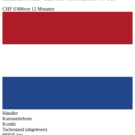
CHF 6'496
vor 12 Monaten
Händler
Karosserieform
Kombi
Tachostand (abgelesen)
88'835 km