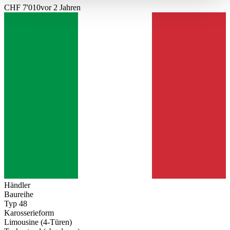
haben oder die sie im Rahmen Ihrer Nutzung der Dienste
CHF 7'010
vor 2 Jahren
gesammelt haben.
Datenschutzerklärung
Händler
Baureihe
Typ 48
Karosserieform
Limousine (4-Türen)