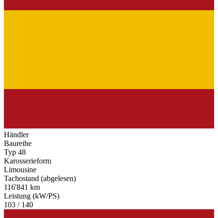
Händler
Baureihe
Typ 48
Karosserieform
Limousine
Tachostand (abgelesen)
116'841 km
Leistung (kW/PS)
103 / 140