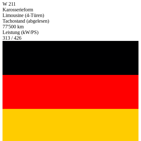
W 211
Karosserieform
Limousine (4-Türen)
Tachostand (abgelesen)
77'500 km
Leistung (kW/PS)
313 / 426