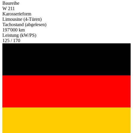
Baureihe
W 211
Karosserieform
Limousine (4-Türen)
Tachostand (abgelesen)
197'000 km
Leistung (kW/PS)
125 / 170