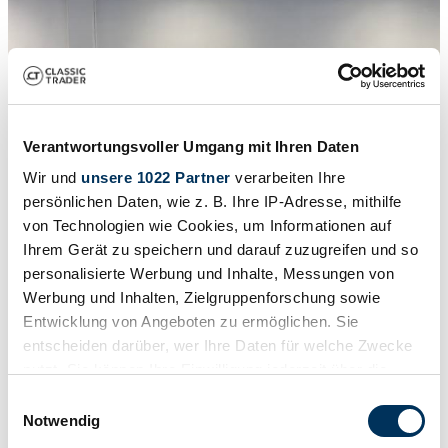
Verantwortungsvoller Umgang mit Ihren Daten
Wir und
unsere 1022 Partner
verarbeiten Ihre
persönlichen Daten, wie z. B. Ihre IP-Adresse, mithilfe
von Technologien wie Cookies, um Informationen auf
Ihrem Gerät zu speichern und darauf zuzugreifen und so
personalisierte Werbung und Inhalte, Messungen von
Werbung und Inhalten, Zielgruppenforschung sowie
Entwicklung von Angeboten zu ermöglichen. Sie
1
/
15
entscheiden darüber, wer Ihre Daten für welche Zwecke
2002 | Mercedes-Benz E 240
nutzt. Sie können Ihre Einwilligung jederzeit über die
E 240 W211 Limousine
Cookie-Erklärung oder durch Klicken auf das Privacy
Einwilligungsauswahl
Trigger Symbol ändern oder widerrufen
Notwendig
CHF 5'514