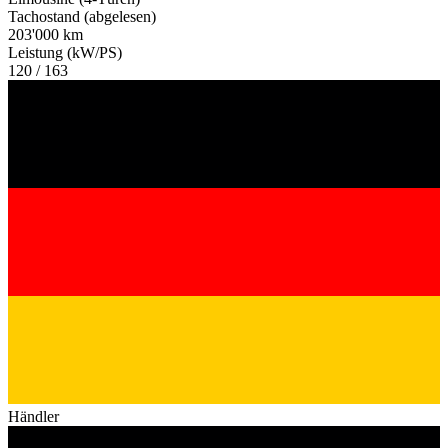
Tachostand (abgelesen)
203'000 km
Leistung (kW/PS)
120 / 163
Händler