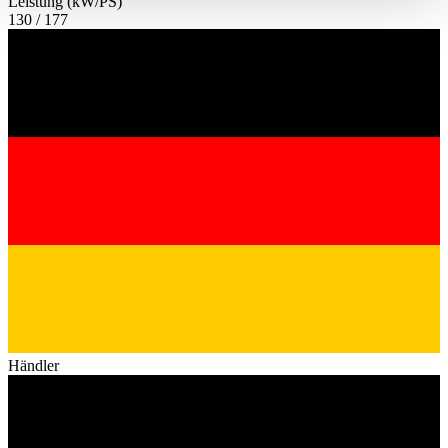
Leistung (kW/PS)
haben oder die sie im Rahmen Ihrer Nutzung der Dienste
130 / 177
gesammelt haben.
Datenschutzerklärung
Händler