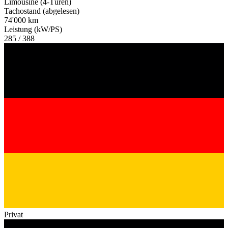
Limousine (4-Türen)
Tachostand (abgelesen)
74'000 km
Leistung (kW/PS)
285 / 388
Privat