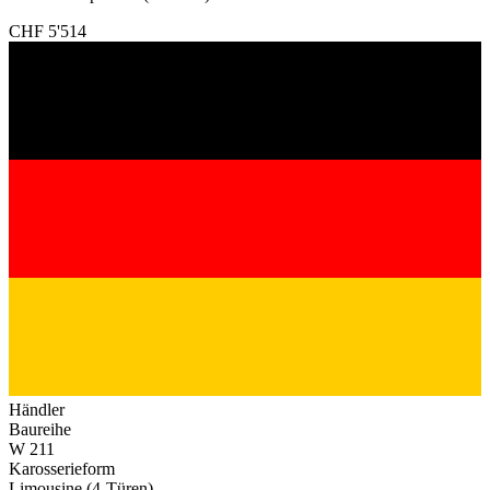
CHF 5'514
Händler
Baureihe
W 211
Karosserieform
Limousine (4-Türen)