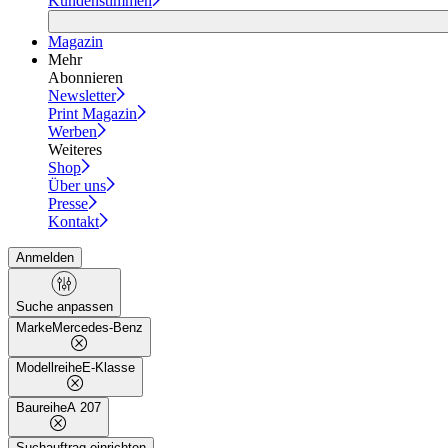
Kundenstimmen
Magazin
Mehr
Abonnieren
Newsletter
Print Magazin
Werben
Weiteres
Shop
Über uns
Presse
Kontakt
Anmelden
Suche anpassen
Marke
Mercedes-Benz
Modellreihe
E-Klasse
Baureihe
A 207
Suchauftrag einrichten