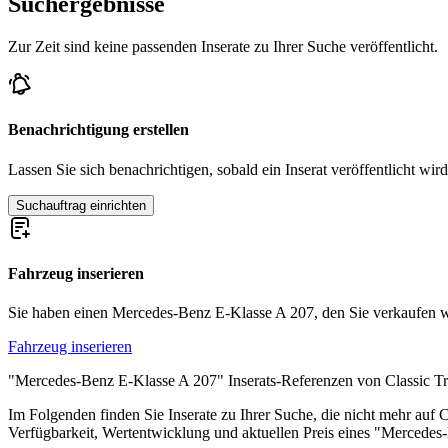
Suchergebnisse
Mercedes-Benz W 124
Mercedes-Benz W 210
Mercedes-Benz W 211
Zur Zeit sind keine passenden Inserate zu Ihrer Suche veröffentlicht.
Mercedes-Benz W 212
Mercedes-Benz W 213
Mercedes-Benz W 214
Benachrichtigung erstellen
Mercedes-Benz Modelle
Lassen Sie sich benachrichtigen, sobald ein Inserat veröffentlicht wird
Mercedes-Benz 123er
Mercedes-Benz 170
Suchauftrag einrichten
Mercedes-Benz 190er
Mercedes-Benz 220
Mercedes-Benz 250
Mercedes-Benz 280
Fahrzeug inserieren
Mercedes-Benz 300
Mercedes-Benz G-Klasse
Sie haben einen Mercedes-Benz E-Klasse A 207, den Sie verkaufen woll
Mercedes-Benz Ponton
Mercedes-Benz S-Klasse
Fahrzeug inserieren
Mercedes-Benz SL-Klasse
Mercedes-Benz SLK
"Mercedes-Benz E-Klasse A 207" Inserats-Referenzen von Classic Tr
Im Folgenden finden Sie Inserate zu Ihrer Suche, die nicht mehr auf C
Verfügbarkeit, Wertentwicklung und aktuellen Preis eines "Mercede