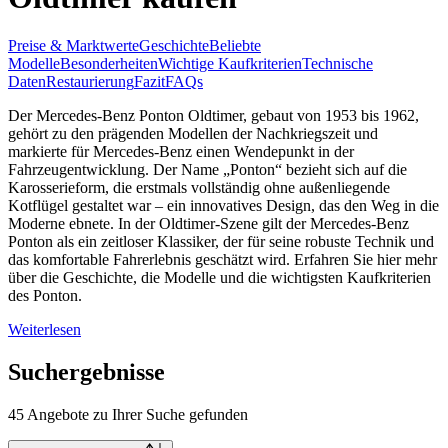
Preise & Marktwerte
Geschichte
Beliebte
Modelle
Besonderheiten
Wichtige Kaufkriterien
Technische
Daten
Restaurierung
Fazit
FAQs
Der Mercedes-Benz Ponton Oldtimer, gebaut von 1953 bis 1962,
gehört zu den prägenden Modellen der Nachkriegszeit und
markierte für Mercedes-Benz einen Wendepunkt in der
Fahrzeugentwicklung. Der Name „Ponton“ bezieht sich auf die
Karosserieform, die erstmals vollständig ohne außenliegende
Kotflügel gestaltet war – ein innovatives Design, das den Weg in die
Moderne ebnete. In der Oldtimer-Szene gilt der Mercedes-Benz
Ponton als ein zeitloser Klassiker, der für seine robuste Technik und
das komfortable Fahrerlebnis geschätzt wird. Erfahren Sie hier mehr
über die Geschichte, die Modelle und die wichtigsten Kaufkriterien
des Ponton.
Weiterlesen
Suchergebnisse
45 Angebote zu Ihrer Suche gefunden