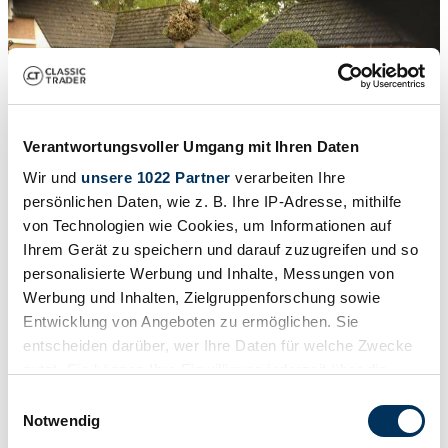
Verantwortungsvoller Umgang mit Ihren Daten
Wir und
unsere 1022 Partner
verarbeiten Ihre
persönlichen Daten, wie z. B. Ihre IP-Adresse, mithilfe
von Technologien wie Cookies, um Informationen auf
Ihrem Gerät zu speichern und darauf zuzugreifen und so
personalisierte Werbung und Inhalte, Messungen von
Werbung und Inhalten, Zielgruppenforschung sowie
Entwicklung von Angeboten zu ermöglichen. Sie
1
/
25
entscheiden darüber, wer Ihre Daten für welche Zwecke
1958 | Mercedes-Benz 220 S
nutzt. Sie können Ihre Einwilligung jederzeit über die
Cookie-Erklärung oder durch Klicken auf das Privacy
Einwilligungsauswahl
CHF 56'035
Trigger Symbol ändern oder widerrufen
Notwendig