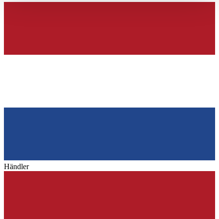
haben oder die sie im Rahmen Ihrer Nutzung der Dienste
gesammelt haben.
Datenschutzerklärung
Händler