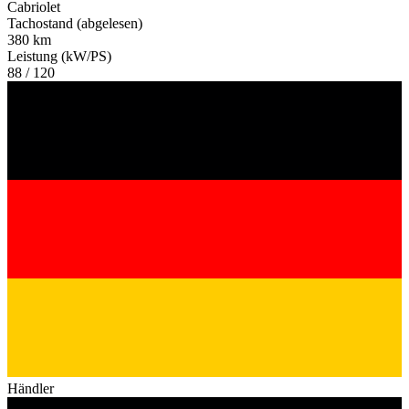
Cabriolet
Tachostand (abgelesen)
380 km
Leistung (kW/PS)
88 / 120
Händler