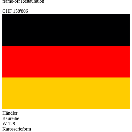
frame-off Restauration
CHF 158'806
Händler
Baureihe
W 128
Karosserieform