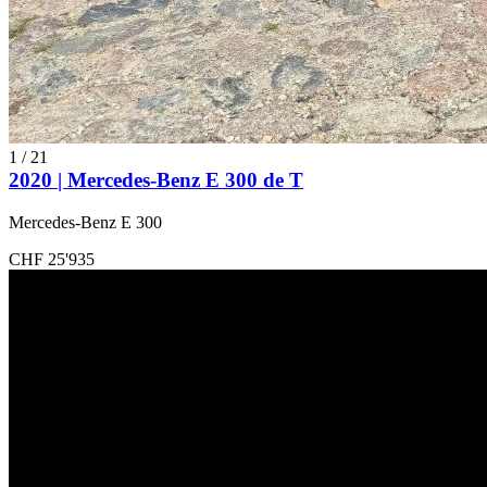
1
/
21
2020 | Mercedes-Benz E 300 de T
Mercedes-Benz E 300
CHF 25'935