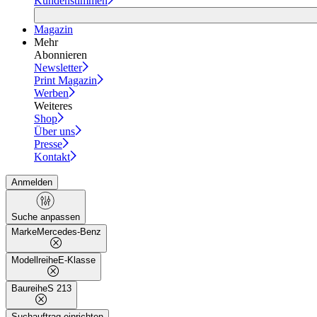
Kundenstimmen
Magazin
Mehr
Abonnieren
Newsletter
Print Magazin
Werben
Weiteres
Shop
Über uns
Presse
Kontakt
Anmelden
Suche anpassen
Marke
Mercedes-Benz
Modellreihe
E-Klasse
Baureihe
S 213
Suchauftrag einrichten