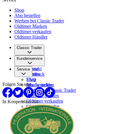
Shop
Abo bestellen
Werben bei Classic Trader
Oldtimer Marken
Oldtimer verkaufen
Oldtimer Händler
Classic Trader
Über uns
Kundenservice
Karriere
Presse
Kontakt
Service
Partner
Feedback
FAQ
Shop
Folgen Sie uns
Inhalte melden
Abo bestellen
Werben bei Classic Trader
Oldtimer Marken
Oldtimer verkaufen
In Kooperation mit
Oldtimer Händler