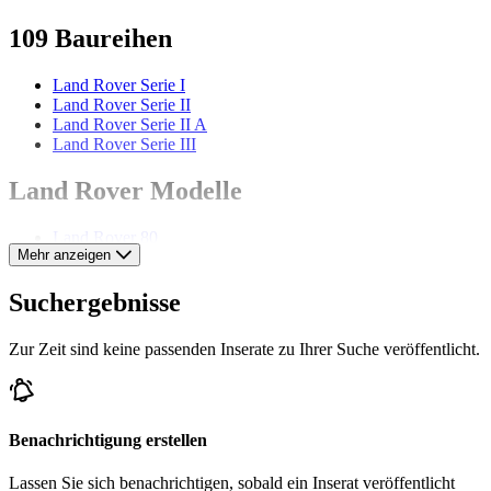
109 Baureihen
Land Rover Serie I
Land Rover Serie II
Land Rover Serie II A
Land Rover Serie III
Land Rover Modelle
Land Rover 80
Mehr anzeigen
Land Rover 86
Land Rover 88
Land Rover Defender
Suchergebnisse
Land Rover Discovery
Land Rover Forward Control
Zur Zeit sind keine passenden Inserate zu Ihrer Suche veröffentlicht.
Land Rover Range Rover
Land Rover Range Rover Evoque
Land Rover Range Rover Sport
Land Rover Range Rover Velar
Benachrichtigung erstellen
Lassen Sie sich benachrichtigen, sobald ein Inserat veröffentlicht