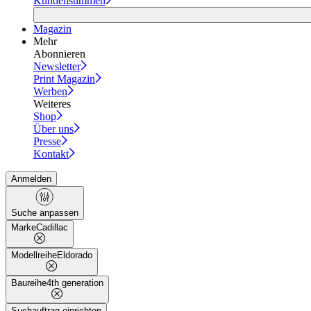
Kundenstimmen
Magazin
Mehr
Abonnieren
Newsletter
Print Magazin
Werben
Weiteres
Shop
Über uns
Presse
Kontakt
Anmelden
Suche anpassen
Marke
Cadillac
Modellreihe
Eldorado
Baureihe
4th generation
Suchauftrag einrichten