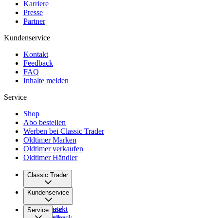
Karriere
Presse
Partner
Kundenservice
Kontakt
Feedback
FAQ
Inhalte melden
Service
Shop
Abo bestellen
Werben bei Classic Trader
Oldtimer Marken
Oldtimer verkaufen
Oldtimer Händler
Classic Trader
Über uns
Kundenservice
Karriere
Presse
Kontakt
Service
Partner
Feedback