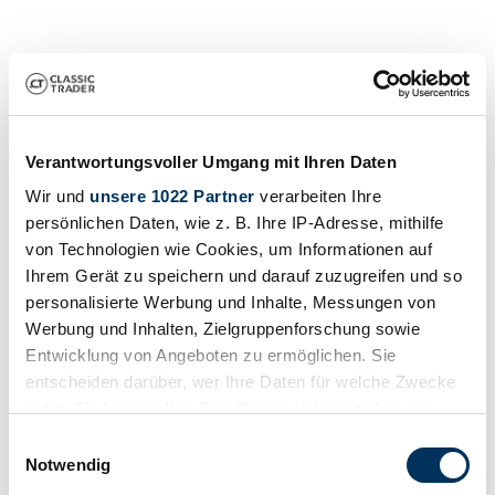
Verantwortungsvoller Umgang mit Ihren Daten
Wir und
unsere 1022 Partner
verarbeiten Ihre
Händler
persönlichen Daten, wie z. B. Ihre IP-Adresse, mithilfe
von Technologien wie Cookies, um Informationen auf
Ihrem Gerät zu speichern und darauf zuzugreifen und so
personalisierte Werbung und Inhalte, Messungen von
Werbung und Inhalten, Zielgruppenforschung sowie
Entwicklung von Angeboten zu ermöglichen. Sie
entscheiden darüber, wer Ihre Daten für welche Zwecke
nutzt. Sie können Ihre Einwilligung jederzeit über die
Cookie-Erklärung oder durch Klicken auf das Privacy
Einwilligungsauswahl
Trigger Symbol ändern oder widerrufen
Notwendig