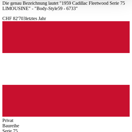
haben oder die sie im Rahmen Ihrer Nutzung der Dienste
Die genau Bezeichnung lautet "1959 Cadillac Fleetwood Serie 75
LIMOUSINE" - "Body-Style59 - 6733"
gesammelt haben.
Datenschutzerklärung
CHF 82'703
letztes Jahr
Privat
Baureihe
Serie 75