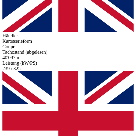
Händler
Karosserieform
Coupé
Tachostand (abgelesen)
40'097 mi
Leistung (kW/PS)
239 / 325