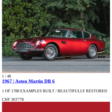
1
/
48
1967 | Aston Martin DB 6
1 OF 1788 EXAMPLES BUILT / BEAUTIFULLY RESTORED
CHF 303'778