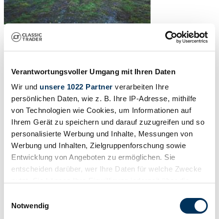
Verantwortungsvoller Umgang mit Ihren Daten
Wir und
unsere 1022 Partner
verarbeiten Ihre
persönlichen Daten, wie z. B. Ihre IP-Adresse, mithilfe
von Technologien wie Cookies, um Informationen auf
Ihrem Gerät zu speichern und darauf zuzugreifen und so
personalisierte Werbung und Inhalte, Messungen von
Werbung und Inhalten, Zielgruppenforschung sowie
Entwicklung von Angeboten zu ermöglichen. Sie
entscheiden darüber, wer Ihre Daten für welche Zwecke
1
/
14
nutzt. Sie können Ihre Einwilligung jederzeit über die
1967 | Aston Martin DB 6
Cookie-Erklärung oder durch Klicken auf das Privacy
Einwilligungsauswahl
Trigger Symbol ändern oder widerrufen
Notwendig
Preis auf Anfrage