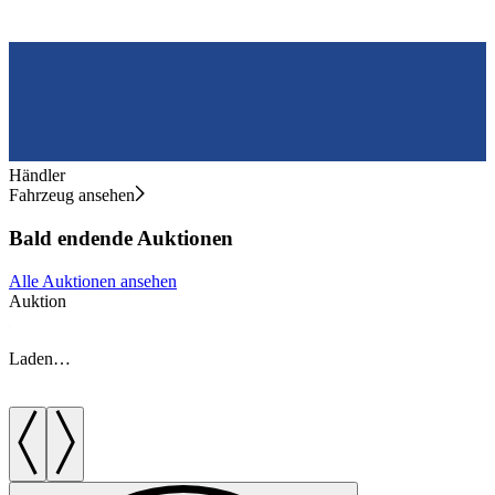
Händler
Fahrzeug ansehen
Bald endende Auktionen
Alle Auktionen ansehen
Auktion
A
Laden…