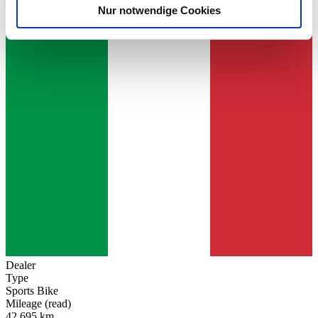
Nur notwendige Cookies
Verwendung unserer Website an unsere Partner für
£5,832
soziale Medien, Werbung und Analysen weiter. Unsere
Partner führen diese Informationen möglicherweise mit
weiteren Daten zusammen, die Sie ihnen bereitgestellt
haben oder die sie im Rahmen Ihrer Nutzung der Dienste
gesammelt haben.
Datenschutzerklärung
Dealer
Type
Sports Bike
Mileage (read)
42,695 km