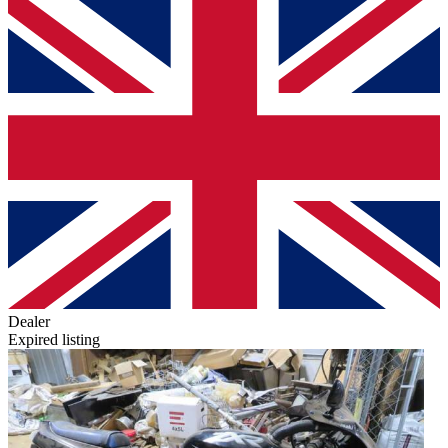
Dealer
Expired listing