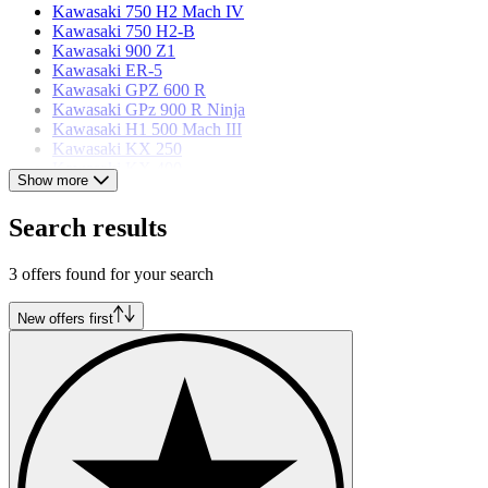
Kawasaki 750 H2 Mach IV
Kawasaki 750 H2-B
Kawasaki 900 Z1
Kawasaki ER-5
Kawasaki GPZ 600 R
Kawasaki GPz 900 R Ninja
Kawasaki H1 500 Mach III
Kawasaki KX 250
Kawasaki KX 400
Show more
Kawasaki Z 1000
Kawasaki Z 400
Search results
Kawasaki Z 900
3 offers found for your search
New offers first