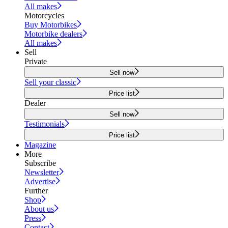
All makes
Motorcycles
Buy Motorbikes
Motorbike dealers
All makes
Sell
Private
Sell now
Sell your classic
Price list
Dealer
Sell now
Testimonials
Price list
Magazine
More
Subscribe
Newsletter
Advertise
Further
Shop
About us
Press
Contact