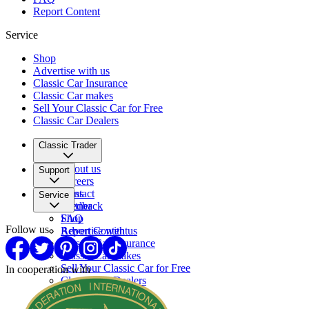
Report Content
Service
Shop
Advertise with us
Classic Car Insurance
Classic Car makes
Sell Your Classic Car for Free
Classic Car Dealers
Classic Trader
About us
Support
Careers
Press
Contact
Service
Partner
Feedback
FAQ
Shop
Follow us
Report Content
Advertise with us
Classic Car Insurance
Classic Car makes
Sell Your Classic Car for Free
In cooperation with
Classic Car Dealers