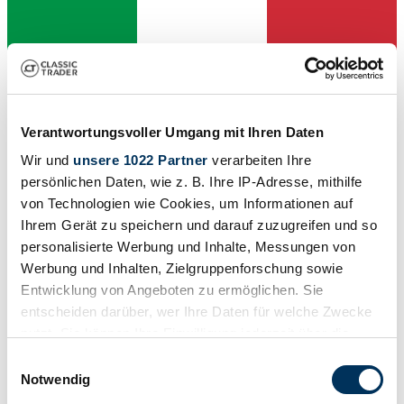
Verantwortungsvoller Umgang mit Ihren Daten
Wir und
unsere 1022 Partner
verarbeiten Ihre
persönlichen Daten, wie z. B. Ihre IP-Adresse, mithilfe
von Technologien wie Cookies, um Informationen auf
Ihrem Gerät zu speichern und darauf zuzugreifen und so
personalisierte Werbung und Inhalte, Messungen von
Werbung und Inhalten, Zielgruppenforschung sowie
Dealer
Entwicklung von Angeboten zu ermöglichen. Sie
Body style
entscheiden darüber, wer Ihre Daten für welche Zwecke
Convertible (Roadster)
Mileage (read)
nutzt. Sie können Ihre Einwilligung jederzeit über die
105,000 km
Cookie-Erklärung oder durch Klicken auf das Privacy
Einwilligungsauswahl
Power (kW/hp)
Trigger Symbol ändern oder widerrufen
74 / 100
Notwendig