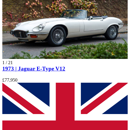
1
/
21
1973 | Jaguar E-Type V12
£77,950