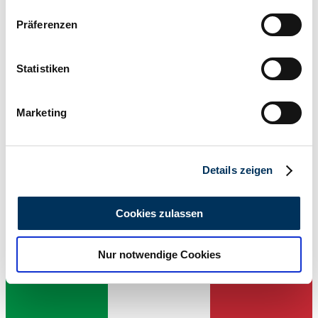
Wenn Sie es erlauben, würden wir auch gerne:
Präferenzen
Informationen über Ihre geografische Lage
erfassen, welche bis auf einige Meter genau sein
können
Statistiken
Ihr Gerät durch aktives Scannen nach
bestimmten Merkmalen (Fingerprinting) identifizieren
Marketing
Erfahren Sie mehr darüber, wie Ihre persönlichen Daten
verarbeitet werden, und legen Sie Ihre Präferenzen im
Abschnitt Einzelheiten
fest.
Details zeigen
Wir verwenden Cookies, um Inhalte und Anzeigen zu
personalisieren, Funktionen für soziale Medien anbieten
Cookies zulassen
zu können und die Zugriffe auf unsere Website zu
Dealer
analysieren. Außerdem geben wir Informationen zu Ihrer
Nur notwendige Cookies
Verwendung unserer Website an unsere Partner für
soziale Medien, Werbung und Analysen weiter. Unsere
Partner führen diese Informationen möglicherweise mit
weiteren Daten zusammen, die Sie ihnen bereitgestellt