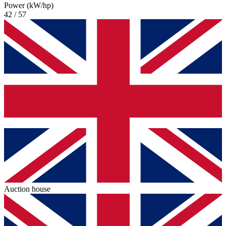
Power (kW/hp)
42 / 57
Auction house