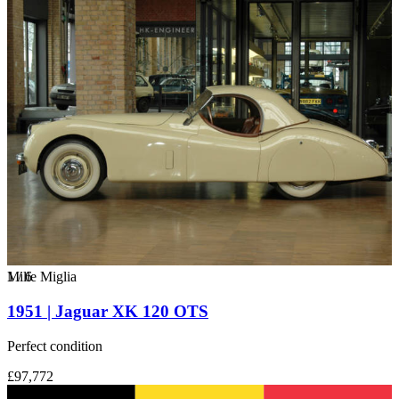
1
Mille Miglia
/
6
1951 | Jaguar XK 120 OTS
Perfect condition
£97,772