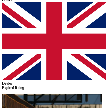
Dealer
Expired listing