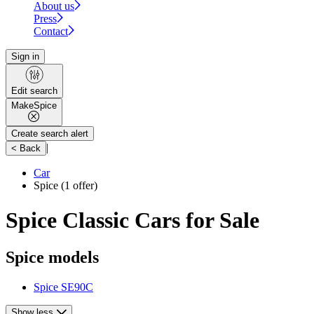
About us
Press
Contact
Sign in
Edit search
Make
Spice
Create search alert
|
< Back
Car
Spice
(1 offer)
Spice Classic Cars for Sale
Spice models
Spice SE90C
Show less