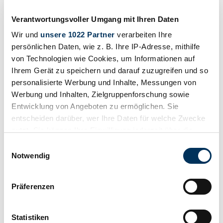
Verantwortungsvoller Umgang mit Ihren Daten
Wir und
unsere 1022 Partner
verarbeiten Ihre
persönlichen Daten, wie z. B. Ihre IP-Adresse, mithilfe
von Technologien wie Cookies, um Informationen auf
Ihrem Gerät zu speichern und darauf zuzugreifen und so
personalisierte Werbung und Inhalte, Messungen von
Werbung und Inhalten, Zielgruppenforschung sowie
Entwicklung von Angeboten zu ermöglichen. Sie
entscheiden darüber, wer Ihre Daten für welche Zwecke
nutzt. Sie können Ihre Einwilligung jederzeit über die
Cookie-Erklärung oder durch Klicken auf das Privacy
Einwilligungsauswahl
1990 | Spice SE90C
Trigger Symbol ändern oder widerrufen
Notwendig
Spice C1 "Fedco"
Wenn Sie es erlauben, würden wir auch gerne:
Präferenzen
Price on request
3 years ago
Informationen über Ihre geografische Lage
erfassen, welche bis auf einige Meter genau sein
können
Statistiken