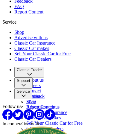
Feedback
FAQ
Report Content
Service
Shop
Advertise with us
Classic Car Insurance
Classic Car makes
Sell Your Classic Car for Free
Classic Car Dealers
Classic Trader
About us
Support
Careers
Press
Contact
Service
Partner
Feedback
FAQ
Shop
Follow us
Report Content
Advertise with us
Classic Car Insurance
Classic Car makes
Sell Your Classic Car for Free
In cooperation with
Classic Car Dealers