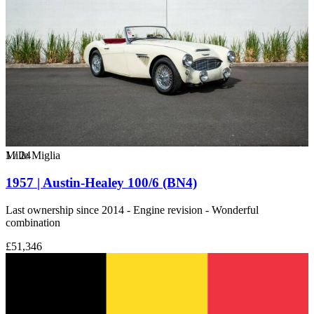
1
Mille Miglia
/
24
1957 | Austin-Healey 100/6 (BN4)
Last ownership since 2014 - Engine revision - Wonderful
combination
£51,346