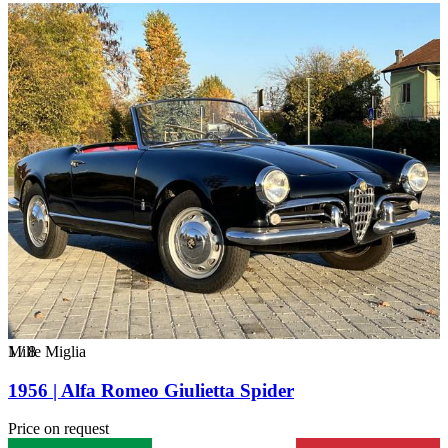
1
Mille Miglia
/
8
1956 | Alfa Romeo Giulietta Spider
Price on request