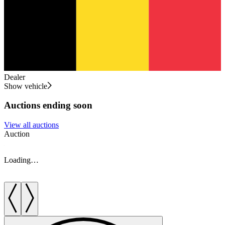
Dealer
Show vehicle
Auctions ending soon
View all auctions
Auction
A
Loading…