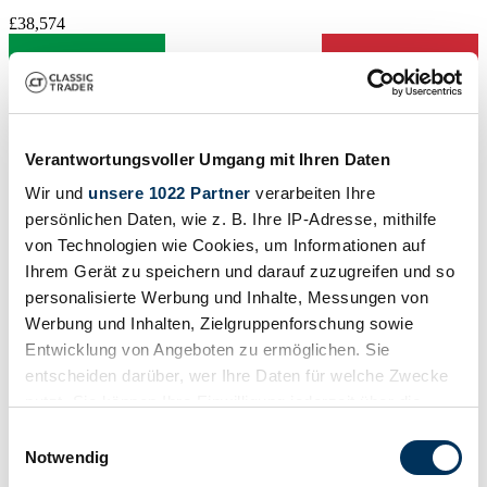
£38,574
Verantwortungsvoller Umgang mit Ihren Daten
Wir und
unsere 1022 Partner
verarbeiten Ihre
persönlichen Daten, wie z. B. Ihre IP-Adresse, mithilfe
von Technologien wie Cookies, um Informationen auf
Ihrem Gerät zu speichern und darauf zuzugreifen und so
personalisierte Werbung und Inhalte, Messungen von
Werbung und Inhalten, Zielgruppenforschung sowie
Entwicklung von Angeboten zu ermöglichen. Sie
entscheiden darüber, wer Ihre Daten für welche Zwecke
Dealer
nutzt. Sie können Ihre Einwilligung jederzeit über die
Manufacturer code
Cookie-Erklärung oder durch Klicken auf das Privacy
Einwilligungsauswahl
Typ 11
Trigger Symbol ändern oder widerrufen
Notwendig
Body style
Saloon (2-doors)