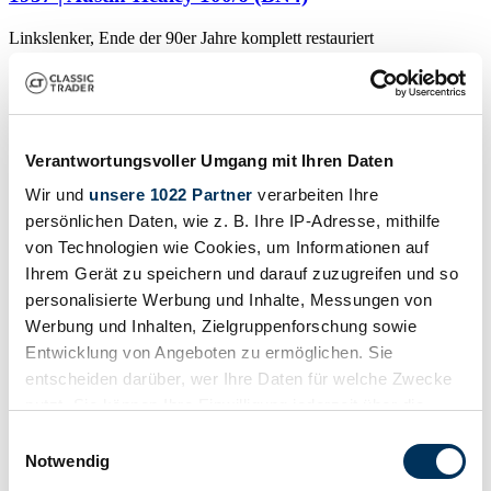
Linkslenker, Ende der 90er Jahre komplett restauriert
£41,167
🇱🇺
Private seller
Body style
Convertible
Verantwortungsvoller Umgang mit Ihren Daten
Mileage (read)
10,000 mi
Wir und
unsere 1022 Partner
verarbeiten Ihre
Power (kW/hp)
persönlichen Daten, wie z. B. Ihre IP-Adresse, mithilfe
86 / 117
von Technologien wie Cookies, um Informationen auf
🇱🇺
Private seller
Ihrem Gerät zu speichern und darauf zuzugreifen und so
🇱🇺
personalisierte Werbung und Inhalte, Messungen von
Private seller
Werbung und Inhalten, Zielgruppenforschung sowie
Show vehicle
Entwicklung von Angeboten zu ermöglichen. Sie
entscheiden darüber, wer Ihre Daten für welche Zwecke
nutzt. Sie können Ihre Einwilligung jederzeit über die
Cookie-Erklärung oder durch Klicken auf das Privacy
Einwilligungsauswahl
Trigger Symbol ändern oder widerrufen
Notwendig