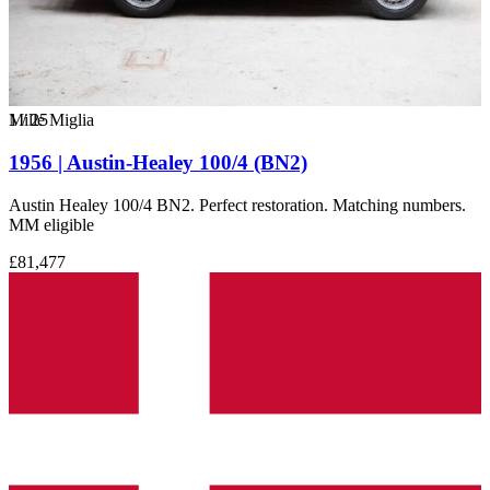
1
Mille Miglia
/
25
1956 | Austin-Healey 100/4 (BN2)
Austin Healey 100/4 BN2. Perfect restoration. Matching numbers.
MM eligible
£81,477