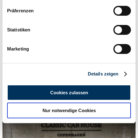
Wenn Sie es erlauben, würden wir auch gerne:
Präferenzen
Informationen über Ihre geografische Lage
erfassen, welche bis auf einige Meter genau sein
können
Statistiken
Ihr Gerät durch aktives Scannen nach
bestimmten Merkmalen (Fingerprinting) identifizieren
Marketing
Erfahren Sie mehr darüber, wie Ihre persönlichen Daten
verarbeitet werden, und legen Sie Ihre Präferenzen im
Abschnitt Einzelheiten
fest.
Details zeigen
Wir verwenden Cookies, um Inhalte und Anzeigen zu
personalisieren, Funktionen für soziale Medien anbieten
Cookies zulassen
zu können und die Zugriffe auf unsere Website zu
analysieren. Außerdem geben wir Informationen zu Ihrer
Nur notwendige Cookies
Verwendung unserer Website an unsere Partner für
soziale Medien, Werbung und Analysen weiter. Unsere
Partner führen diese Informationen möglicherweise mit
weiteren Daten zusammen, die Sie ihnen bereitgestellt