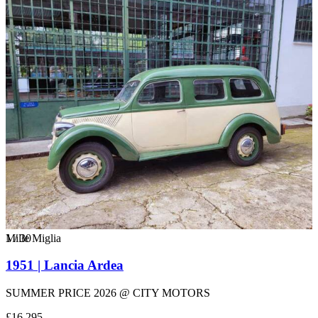
1
Mille Miglia
/
30
1951 | Lancia Ardea
SUMMER PRICE 2026 @ CITY MOTORS
£16,295