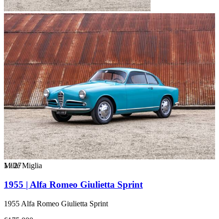
1
Mille Miglia
/
27
1955 | Alfa Romeo Giulietta Sprint
1955 Alfa Romeo Giulietta Sprint