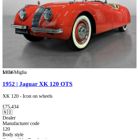
1
Mille Miglia
/
16
1952 | Jaguar XK 120 OTS
XK 120 - Icon on wheels
£75,434
🇳🇴
Dealer
Manufacturer code
120
Body style