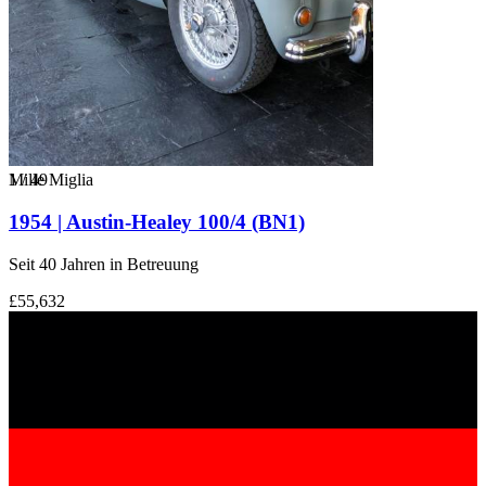
1
Mille Miglia
/
49
1954 | Austin-Healey 100/4 (BN1)
Seit 40 Jahren in Betreuung
£55,632