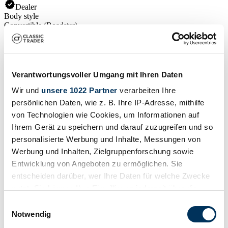
Dealer
Body style
Convertible (Roadster)
Mileage (read)
Not provided
Power (kW/hp)
51 / 70
Verantwortungsvoller Umgang mit Ihren Daten
Wir und
unsere 1022 Partner
verarbeiten Ihre
persönlichen Daten, wie z. B. Ihre IP-Adresse, mithilfe
von Technologien wie Cookies, um Informationen auf
Ihrem Gerät zu speichern und darauf zuzugreifen und so
personalisierte Werbung und Inhalte, Messungen von
Werbung und Inhalten, Zielgruppenforschung sowie
Entwicklung von Angeboten zu ermöglichen. Sie
entscheiden darüber, wer Ihre Daten für welche Zwecke
nutzt. Sie können Ihre Einwilligung jederzeit über die
Cookie-Erklärung oder durch Klicken auf das Privacy
Einwilligungsauswahl
Trigger Symbol ändern oder widerrufen
Notwendig