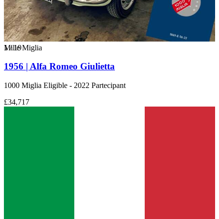
1
Mille Miglia
/
19
1956 | Alfa Romeo Giulietta
1000 Miglia Eligible - 2022 Partecipant
£34,717