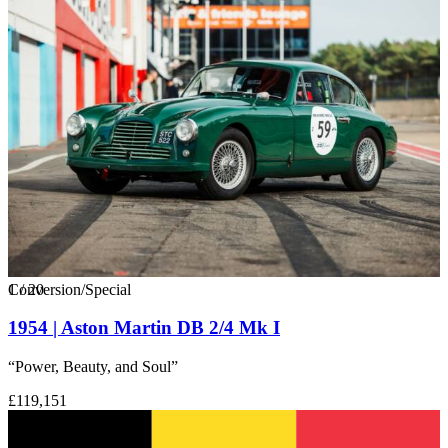
1
Conversion/Special
/
20
1954 | Aston Martin DB 2/4 Mk I
“Power, Beauty, and Soul”
£119,151