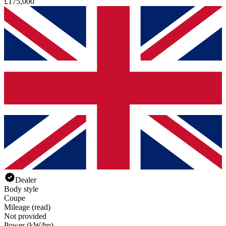
£175,000
Dealer
Body style
Coupe
Mileage (read)
Not provided
Power (kW/hp)