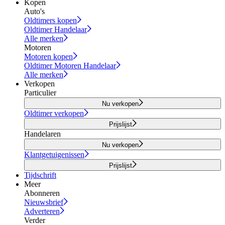
Kopen
Auto's
Oldtimers kopen
Oldtimer Handelaar
Alle merken
Motoren
Motoren kopen
Oldtimer Motoren Handelaar
Alle merken
Verkopen
Particulier
Nu verkopen
Oldtimer verkopen
Prijslijst
Handelaren
Nu verkopen
Klantgetuigenissen
Prijslijst
Tijdschrift
Meer
Abonneren
Nieuwsbrief
Adverteren
Verder