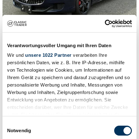
1
/
54
2013 | Maserati Quattroporte GTS
Verantwortungsvoller Umgang mit Ihren Daten
Wir und
unsere 1022 Partner
verarbeiten Ihre
3.8L V8 Uniek (BTW Auto)
persönlichen Daten, wie z. B. Ihre IP-Adresse, mithilfe
€ 37.450
von Technologien wie Cookies, um Informationen auf
BTW is terug te vorderen
Ihrem Gerät zu speichern und darauf zuzugreifen und so
personalisierte Werbung und Inhalte, Messungen von
Werbung und Inhalten, Zielgruppenforschung sowie
Entwicklung von Angeboten zu ermöglichen. Sie
entscheiden darüber, wer Ihre Daten für welche Zwecke
nutzt. Sie können Ihre Einwilligung jederzeit über die
Cookie-Erklärung oder durch Klicken auf das Privacy
Einwilligungsauswahl
Trigger Symbol ändern oder widerrufen
Notwendig