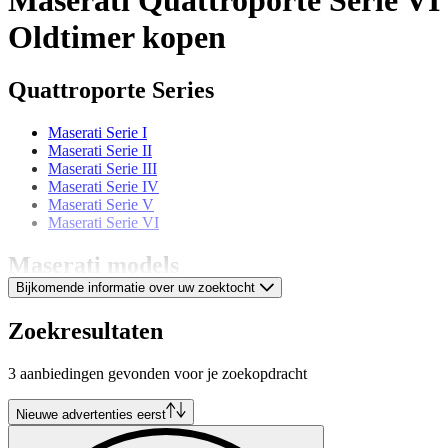
Oldtimer kopen
Quattroporte Series
Maserati Serie I
Maserati Serie II
Maserati Serie III
Maserati Serie IV
Maserati Serie V
Maserati Serie VI
Maserati models
Bijkomende informatie over uw zoektocht
Maserati 3200
Maserati 3500 GT
Zoekresultaten
Maserati 3500 GTI
Maserati 4200
3 aanbiedingen gevonden voor je zoekopdracht
Maserati Biturbo
Maserati Ghibli
Maserati GranTurismo
Nieuwe advertenties eerst
Maserati Indy