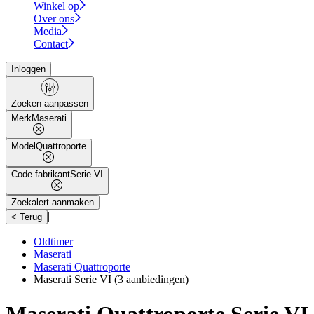
Winkel op
Over ons
Media
Contact
Inloggen
Zoeken aanpassen
Merk
Maserati
Model
Quattroporte
Code fabrikant
Serie VI
Zoekalert aanmaken
|
< Terug
Oldtimer
Maserati
Maserati Quattroporte
Maserati Serie VI
(3 aanbiedingen)
Maserati Quattroporte Serie VI