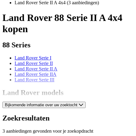
Land Rover Serie II A 4x4
(3 aanbiedingen)
Land Rover 88 Serie II A 4x4
kopen
88 Series
Land Rover Serie I
Land Rover Serie II
Land Rover Serie II A
Land Rover Serie IIA
Land Rover Serie III
Land Rover models
Bijkomende informatie over uw zoektocht
Land Rover 109
Land Rover 80
Land Rover 86
Zoekresultaten
Land Rover Defender
Land Rover Discovery
3 aanbiedingen gevonden voor je zoekopdracht
Land Rover Forward Control