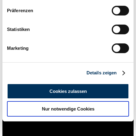
Wenn Sie es erlauben, würden wir auch gerne:
Präferenzen
Informationen über Ihre geografische Lage
erfassen, welche bis auf einige Meter genau sein
können
Statistiken
Ihr Gerät durch aktives Scannen nach
bestimmten Merkmalen (Fingerprinting) identifizieren
Marketing
Erfahren Sie mehr darüber, wie Ihre persönlichen Daten
verarbeitet werden, und legen Sie Ihre Präferenzen im
Abschnitt Einzelheiten
fest.
1
/
32
Details zeigen
1969 | Land Rover 88
Wir verwenden Cookies, um Inhalte und Anzeigen zu
personalisieren, Funktionen für soziale Medien anbieten
Serie 2a Soft TOP - Frame Off Restauriert - sehr guter Zustand
Cookies zulassen
zu können und die Zugriffe auf unsere Website zu
€ 63.900
analysieren. Außerdem geben wir Informationen zu Ihrer
Nur notwendige Cookies
Verwendung unserer Website an unsere Partner für
soziale Medien, Werbung und Analysen weiter. Unsere
Partner führen diese Informationen möglicherweise mit
weiteren Daten zusammen, die Sie ihnen bereitgestellt