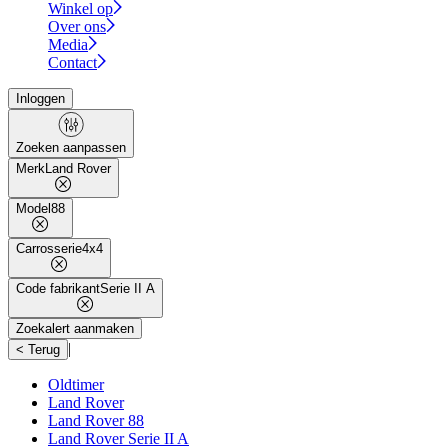
Winkel op
Over ons
Media
Contact
Inloggen
Zoeken aanpassen
Merk
Land Rover
Model
88
Carrosserie
4x4
Code fabrikant
Serie II A
Zoekalert aanmaken
|
< Terug
Oldtimer
Land Rover
Land Rover 88
Land Rover Serie II A