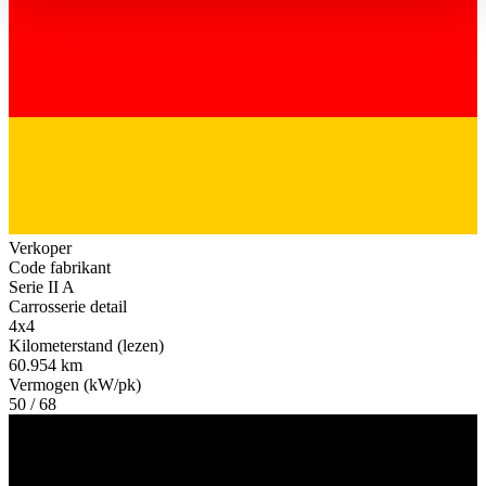
haben oder die sie im Rahmen Ihrer Nutzung der Dienste
gesammelt haben.
Datenschutzerklärung
Verkoper
Code fabrikant
Serie II A
Carrosserie detail
4x4
Kilometerstand (lezen)
60.954 km
Vermogen (kW/pk)
50 / 68