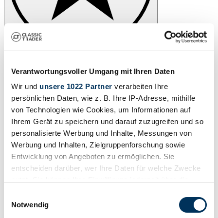
Verantwortungsvoller Umgang mit Ihren Daten
Wir und
unsere 1022 Partner
verarbeiten Ihre
persönlichen Daten, wie z. B. Ihre IP-Adresse, mithilfe
von Technologien wie Cookies, um Informationen auf
Ihrem Gerät zu speichern und darauf zuzugreifen und so
personalisierte Werbung und Inhalte, Messungen von
Werbung und Inhalten, Zielgruppenforschung sowie
Entwicklung von Angeboten zu ermöglichen. Sie
entscheiden darüber, wer Ihre Daten für welche Zwecke
nutzt. Sie können Ihre Einwilligung jederzeit über die
Cookie-Erklärung oder durch Klicken auf das Privacy
Einwilligungsauswahl
Trigger Symbol ändern oder widerrufen
Notwendig