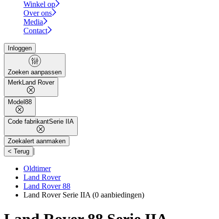
Winkel op
Over ons
Media
Contact
Inloggen
Zoeken aanpassen
Merk
Land Rover
Model
88
Code fabrikant
Serie IIA
Zoekalert aanmaken
|
< Terug
Oldtimer
Land Rover
Land Rover 88
Land Rover Serie IIA
(0 aanbiedingen)
Land Rover 88 Serie IIA