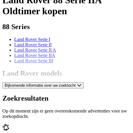
Oldtimer kopen
88 Series
Land Rover Serie I
Land Rover Serie II
Land Rover Serie II A
Land Rover Serie IIA
Land Rover Serie III
Land Rover models
Bijkomende informatie over uw zoektocht
Land Rover 109
Land Rover 80
Land Rover 86
Zoekresultaten
Land Rover Defender
Land Rover Discovery
Op dit moment zijn er geen overeenkomende advertenties voor uw
Land Rover Forward Control
zoekopdracht.
Land Rover Range Rover
Land Rover Range Rover Evoque
Land Rover Range Rover Sport