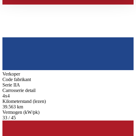
haben oder die sie im Rahmen Ihrer Nutzung der Dienste
gesammelt haben.
Datenschutzerklärung
Verkoper
Code fabrikant
Serie IIA
Carrosserie detail
4x4
Kilometerstand (lezen)
39.563 km
Vermogen (kW/pk)
33 / 45