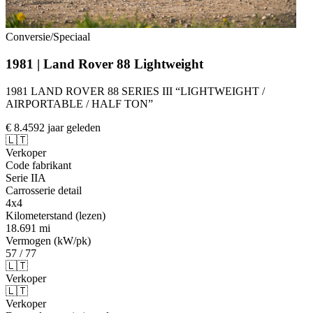
Conversie/Speciaal
1981 | Land Rover 88 Lightweight
1981 LAND ROVER 88 SERIES III “LIGHTWEIGHT /
AIRPORTABLE / HALF TON”
€ 8.459
2 jaar geleden
🇱🇹
Verkoper
Code fabrikant
Serie IIA
Carrosserie detail
4x4
Kilometerstand (lezen)
18.691 mi
Vermogen (kW/pk)
57 / 77
🇱🇹
Verkoper
🇱🇹
Verkoper