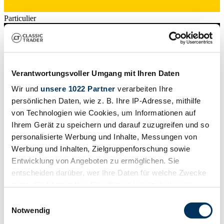
Particulier
Verantwortungsvoller Umgang mit Ihren Daten
Wir und
unsere 1022 Partner
verarbeiten Ihre
persönlichen Daten, wie z. B. Ihre IP-Adresse, mithilfe
von Technologien wie Cookies, um Informationen auf
Ihrem Gerät zu speichern und darauf zuzugreifen und so
personalisierte Werbung und Inhalte, Messungen von
Werbung und Inhalten, Zielgruppenforschung sowie
Entwicklung von Angeboten zu ermöglichen. Sie
entscheiden darüber, wer Ihre Daten für welche Zwecke
nutzt. Sie können Ihre Einwilligung jederzeit über die
Particulier
Cookie-Erklärung oder durch Klicken auf das Privacy
Einwilligungsauswahl
Deze advertentie is verlopen
Trigger Symbol ändern oder widerrufen
Notwendig