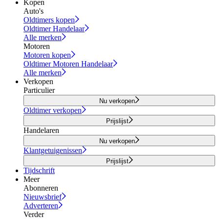
Kopen
Auto's
Oldtimers kopen
Oldtimer Handelaar
Alle merken
Motoren
Motoren kopen
Oldtimer Motoren Handelaar
Alle merken
Verkopen
Particulier
Nu verkopen
Oldtimer verkopen
Prijslijst
Handelaren
Nu verkopen
Klantgetuigenissen
Prijslijst
Tijdschrift
Meer
Abonneren
Nieuwsbrief
Adverteren
Verder