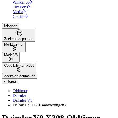
Winkel op
Over ons
Media
Contact
Inloggen
Zoeken aanpassen
Merk
Daimler
Model
V8
Code fabrikant
X308
Zoekalert aanmaken
|
< Terug
Oldtimer
Daimler
Daimler V8
Daimler X308
(0 aanbiedingen)
Daimler V8 X308 Oldtimer