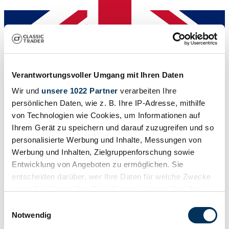
Verkoper
Verantwortungsvoller Umgang mit Ihren Daten
Wir und
unsere 1022 Partner
verarbeiten Ihre
persönlichen Daten, wie z. B. Ihre IP-Adresse, mithilfe
von Technologien wie Cookies, um Informationen auf
Ihrem Gerät zu speichern und darauf zuzugreifen und so
personalisierte Werbung und Inhalte, Messungen von
Werbung und Inhalten, Zielgruppenforschung sowie
Entwicklung von Angeboten zu ermöglichen. Sie
entscheiden darüber, wer Ihre Daten für welche Zwecke
nutzt. Sie können Ihre Einwilligung jederzeit über die
Cookie-Erklärung oder durch Klicken auf das Privacy
Einwilligungsauswahl
Trigger Symbol ändern oder widerrufen
Notwendig