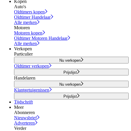
Kopen
Auto's
Oldtimers kopen
Oldtimer Handelaar
Alle merken
Motoren
Motoren kopen
Oldtimer Motoren Handelaar
Alle merken
Verkopen
Particulier
Nu verkopen
Oldtimer verkopen
Prijslijst
Handelaren
Nu verkopen
Klantgetuigenissen
Prijslijst
Tijdschrift
Meer
Abonneren
Nieuwsbrief
Adverteren
Verder