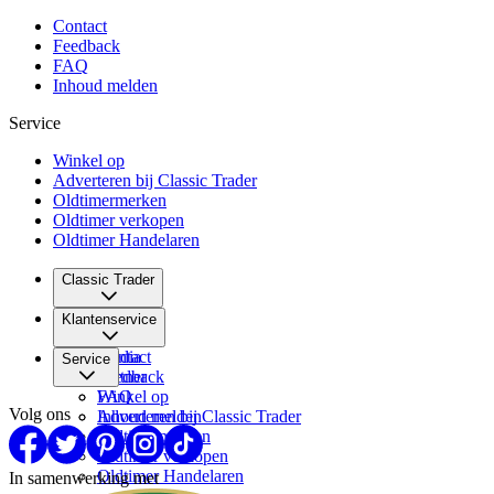
Contact
Feedback
FAQ
Inhoud melden
Service
Winkel op
Adverteren bij Classic Trader
Oldtimermerken
Oldtimer verkopen
Oldtimer Handelaren
Classic Trader
Over ons
Klantenservice
Vacatures
Media
Contact
Service
Partner
Feedback
FAQ
Winkel op
Volg ons
Inhoud melden
Adverteren bij Classic Trader
Oldtimermerken
Oldtimer verkopen
Oldtimer Handelaren
In samenwerking met