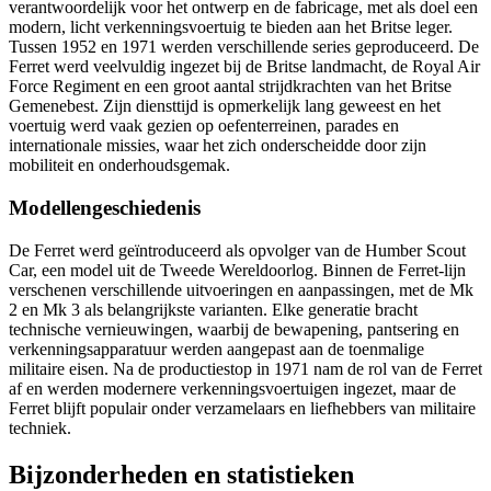
verantwoordelijk voor het ontwerp en de fabricage, met als doel een
modern, licht verkenningsvoertuig te bieden aan het Britse leger.
Tussen 1952 en 1971 werden verschillende series geproduceerd. De
Ferret werd veelvuldig ingezet bij de Britse landmacht, de Royal Air
Force Regiment en een groot aantal strijdkrachten van het Britse
Gemenebest. Zijn diensttijd is opmerkelijk lang geweest en het
voertuig werd vaak gezien op oefenterreinen, parades en
internationale missies, waar het zich onderscheidde door zijn
mobiliteit en onderhoudsgemak.
Modellengeschiedenis
De Ferret werd geïntroduceerd als opvolger van de Humber Scout
Car, een model uit de Tweede Wereldoorlog. Binnen de Ferret-lijn
verschenen verschillende uitvoeringen en aanpassingen, met de Mk
2 en Mk 3 als belangrijkste varianten. Elke generatie bracht
technische vernieuwingen, waarbij de bewapening, pantsering en
verkenningsapparatuur werden aangepast aan de toenmalige
militaire eisen. Na de productiestop in 1971 nam de rol van de Ferret
af en werden modernere verkenningsvoertuigen ingezet, maar de
Ferret blijft populair onder verzamelaars en liefhebbers van militaire
techniek.
Bijzonderheden en statistieken