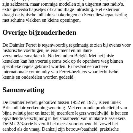
zijn zeldzaam, maar sommige modellen zijn uitgerust met radio’s,
extra gereedschapsetjes of camouflage-uitrusting. Het exterieur
draagt de typische militaireschakeringen en Seventies-bepantsering
met schuine vlakken en kleine openingen.
Overige bijzonderheden
De Daimler Ferret is tegenwoordig regelmatig te zien bij events voor
historische voertuigen, re-enactment en militaire
verzamelaarsmarkten in Nederland en België. Met het juiste
kenteken kan het voertuig soms ook op de openbare weg binnen
specifieke regels gebruikt worden. Er bestaat een actieve
internationale community van Ferret-bezitters waar technische
kennis en onderdelen worden gedeeld.
Samenvatting
De Daimler Ferret, gebouwd tussen 1952 en 1971, is een uniek
Brits militair verkenningsvoertuig. Met een ronde productietijd van
bijna twintig jaar en inzet bij meerdere legers wereldwijd, is het een
opvallende verschijning in het straatbeeld van militaire klassiekers.
De Mk 2/3-serie is veruit het meest voorkomend bij zowel het
aanbod als de vraag. Dankzij zijn betrouwbaarheid, praktische