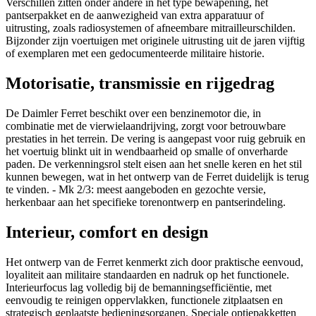
Verschillen zitten onder andere in het type bewapening, het
pantserpakket en de aanwezigheid van extra apparatuur of
uitrusting, zoals radiosystemen of afneembare mitrailleurschilden.
Bijzonder zijn voertuigen met originele uitrusting uit de jaren vijftig
of exemplaren met een gedocumenteerde militaire historie.
Motorisatie, transmissie en rijgedrag
De Daimler Ferret beschikt over een benzinemotor die, in
combinatie met de vierwielaandrijving, zorgt voor betrouwbare
prestaties in het terrein. De vering is aangepast voor ruig gebruik en
het voertuig blinkt uit in wendbaarheid op smalle of onverharde
paden. De verkenningsrol stelt eisen aan het snelle keren en het stil
kunnen bewegen, wat in het ontwerp van de Ferret duidelijk is terug
te vinden. - Mk 2/3: meest aangeboden en gezochte versie,
herkenbaar aan het specifieke torenontwerp en pantserindeling.
Interieur, comfort en design
Het ontwerp van de Ferret kenmerkt zich door praktische eenvoud,
loyaliteit aan militaire standaarden en nadruk op het functionele.
Interieurfocus lag volledig bij de bemanningsefficiëntie, met
eenvoudig te reinigen oppervlakken, functionele zitplaatsen en
strategisch geplaatste bedieningsorganen. Speciale optiepakketten