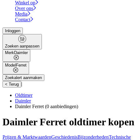
Winkel op
Over ons
Media
Contact
Inloggen
Zoeken aanpassen
Merk
Daimler
Model
Ferret
Zoekalert aanmaken
|
< Terug
Oldtimer
Daimler
Daimler Ferret
(0 aanbiedingen)
Daimler Ferret oldtimer kopen
Prijzen & Marktwaarden
Geschiedenis
Bijzonderheden
Technische