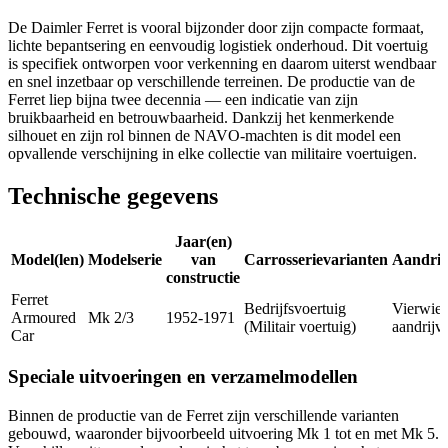
De Daimler Ferret is vooral bijzonder door zijn compacte formaat,
lichte bepantsering en eenvoudig logistiek onderhoud. Dit voertuig
is specifiek ontworpen voor verkenning en daarom uiterst wendbaar
en snel inzetbaar op verschillende terreinen. De productie van de
Ferret liep bijna twee decennia — een indicatie van zijn
bruikbaarheid en betrouwbaarheid. Dankzij het kenmerkende
silhouet en zijn rol binnen de NAVO-machten is dit model een
opvallende verschijning in elke collectie van militaire voertuigen.
Technische gegevens
Jaar(en)
Model(len)
Modelserie
van
Carrosserievarianten
Aandrij
constructie
Ferret
Bedrijfsvoertuig
Vierwiel
Armoured
Mk 2/3
1952-1971
(Militair voertuig)
aandrijv
Car
Speciale uitvoeringen en verzamelmodellen
Binnen de productie van de Ferret zijn verschillende varianten
gebouwd, waaronder bijvoorbeeld uitvoering Mk 1 tot en met Mk 5.