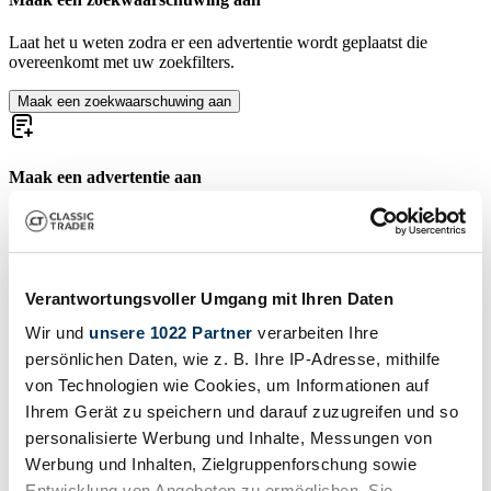
Laat het u weten zodra er een advertentie wordt geplaatst die
overeenkomt met uw zoekfilters.
Maak een zoekwaarschuwing aan
Maak een advertentie aan
Heeft u een Daimler Ferret die u wilt verkopen? Maak dan nu een
advertentie aan.
Maak een advertentie aan
Verantwortungsvoller Umgang mit Ihren Daten
Ferret Series
Wir und
unsere 1022 Partner
verarbeiten Ihre
persönlichen Daten, wie z. B. Ihre IP-Adresse, mithilfe
Daimler Mk 2/3
von Technologien wie Cookies, um Informationen auf
Daimler models
Ihrem Gerät zu speichern und darauf zuzugreifen und so
personalisierte Werbung und Inhalte, Messungen von
Daimler 2.5 Litre V8
Werbung und Inhalten, Zielgruppenforschung sowie
Daimler D16
Entwicklung von Angeboten zu ermöglichen. Sie