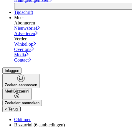
Klantgetuigenissen
Tijdschrift
Meer
Abonneren
Nieuwsbrief
Adverteren
Verder
Winkel op
Over ons
Media
Contact
Inloggen
Zoeken aanpassen
Merk
Bizzarrini
Zoekalert aanmaken
|
< Terug
Oldtimer
Bizzarrini
(6 aanbiedingen)