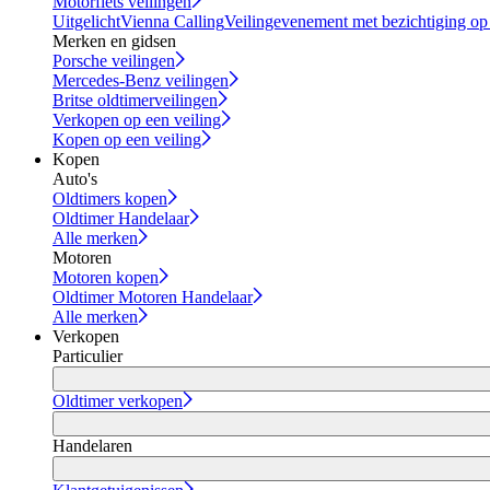
Motorfiets veilingen
Uitgelicht
Vienna Calling
Veilingevenement met bezichtiging op
Merken en gidsen
Porsche veilingen
Mercedes-Benz veilingen
Britse oldtimerveilingen
Verkopen op een veiling
Kopen op een veiling
Kopen
Auto's
Oldtimers kopen
Oldtimer Handelaar
Alle merken
Motoren
Motoren kopen
Oldtimer Motoren Handelaar
Alle merken
Verkopen
Particulier
Oldtimer verkopen
Handelaren