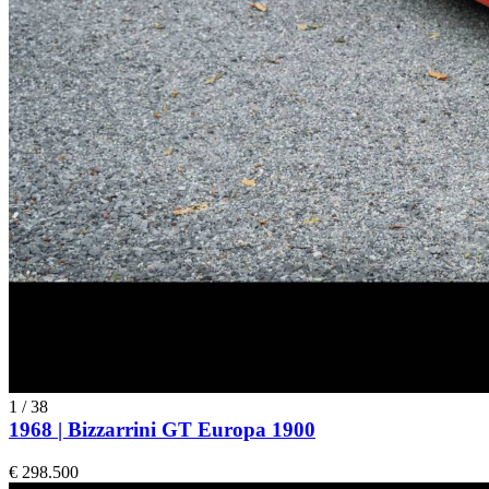
1
/
38
1968 | Bizzarrini GT Europa 1900
€ 298.500