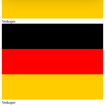
haben oder die sie im Rahmen Ihrer Nutzung der Dienste
gesammelt haben.
Datenschutzerklärung
Verkoper
Verkoper