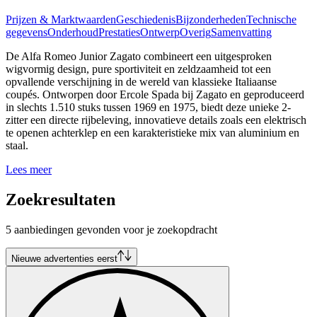
Prijzen & Marktwaarden
Geschiedenis
Bijzonderheden
Technische
gegevens
Onderhoud
Prestaties
Ontwerp
Overig
Samenvatting
De Alfa Romeo Junior Zagato combineert een uitgesproken
wigvormig design, pure sportiviteit en zeldzaamheid tot een
opvallende verschijning in de wereld van klassieke Italiaanse
coupés. Ontworpen door Ercole Spada bij Zagato en geproduceerd
in slechts 1.510 stuks tussen 1969 en 1975, biedt deze unieke 2-
zitter een directe rijbeleving, innovatieve details zoals een elektrisch
te openen achterklep en een karakteristieke mix van aluminium en
staal.
Lees meer
Zoekresultaten
5 aanbiedingen gevonden voor je zoekopdracht
Nieuwe advertenties eerst