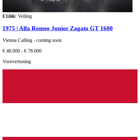
1
Classic Veiling
/
50
1975 | Alfa Romeo Junior Zagato GT 1600
Vienna Calling - coming soon
€ 48.000 - € 78.000
Voorvertoning