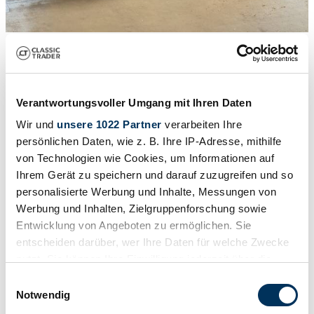
1
/
50
1972 | Alfa Romeo Junior Zagato GT 1300
Vollständig restauriert
Verantwortungsvoller Umgang mit Ihren Daten
€ 39.900
Wir und
unsere 1022 Partner
verarbeiten Ihre
persönlichen Daten, wie z. B. Ihre IP-Adresse, mithilfe
von Technologien wie Cookies, um Informationen auf
Ihrem Gerät zu speichern und darauf zuzugreifen und so
personalisierte Werbung und Inhalte, Messungen von
Werbung und Inhalten, Zielgruppenforschung sowie
Entwicklung von Angeboten zu ermöglichen. Sie
entscheiden darüber, wer Ihre Daten für welche Zwecke
nutzt. Sie können Ihre Einwilligung jederzeit über die
Cookie-Erklärung oder durch Klicken auf das Privacy
Einwilligungsauswahl
Trigger Symbol ändern oder widerrufen
Notwendig