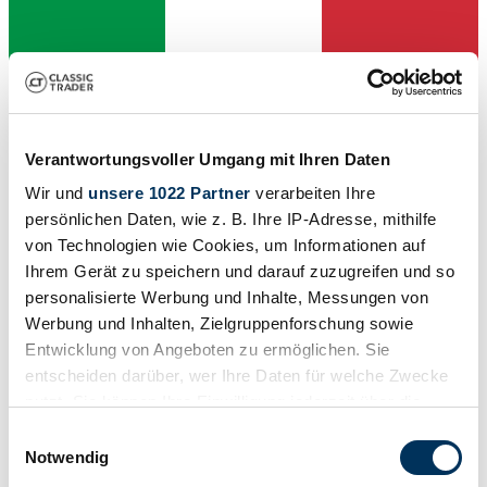
Verantwortungsvoller Umgang mit Ihren Daten
Wir und
unsere 1022 Partner
verarbeiten Ihre
persönlichen Daten, wie z. B. Ihre IP-Adresse, mithilfe
von Technologien wie Cookies, um Informationen auf
Ihrem Gerät zu speichern und darauf zuzugreifen und so
personalisierte Werbung und Inhalte, Messungen von
Venditore
Serie di fabbricazione
Werbung und Inhalten, Zielgruppenforschung sowie
VJ21
Entwicklung von Angeboten zu ermöglichen. Sie
Tipo
entscheiden darüber, wer Ihre Daten für welche Zwecke
Supersportiva
Chilometraggio (lettura)
nutzt. Sie können Ihre Einwilligung jederzeit über die
14.621 km
Cookie-Erklärung oder durch Klicken auf das Privacy
Einwilligungsauswahl
Potenza (kW/CV)
Trigger Symbol ändern oder widerrufen
Notwendig
43 / 58