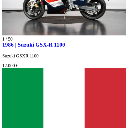
Suzuki GSX Hayabusa 1300
Suzuki GSX-R 1100
Suzuki GSX-R 750
Suzuki GT 125
Suzuki GT 550 II
Suzuki GT 750 A
Suzuki Harris 1340
1
/
50
Suzuki PE 175
1986 | Suzuki GSX-R 1100
Suzuki RGV 250 Gamma
Suzuki TL 1000R
Suzuki VS 1400GL Intruder
Suzuki GSXR 1100
12.000 €