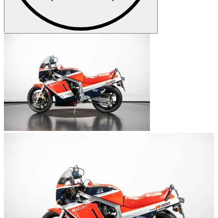
cilindrata di 600, 750 e 1000. Altro modello di spicco del marchio
giapponese è senz'altro la Suzuki Bandit, la cui produzione
cominciò nel 1990, offrendo una motocicletta ergonomica e
moderna, improntata sullo stile tipico delle motociclette Suzuki, ma
con un occhio di riguardo per le innovazioni e la praticità della
motocicletta. La Bandit era inizialmente costituita da un motore
raffreddato ad aria, ma con l'avvento delle nuove normative
riguardanti l'inquinamento, il raffreddamento del motore divenne ad
acqua. Inizialmente venne prodotta con una cilindrata di 400 cm
cubici, che aumentò poi a 600 ed infine a 1200 cm cubici di
cilindrata nei modelli più recenti.
Suzuki – Il logo
Nel 1958 la Suzuki decide di adottare per tutti i suoi veicoli una “S”
stilizzata come logo. Il logo ha avuto negli anni differenti
colorazioni, come, ad esempio, il bianco ed il grigio. Attualmente,
invece, il logo prevede un colore rosso ed una struttura dinamica che
mette in risalto il vigore e l'energia che ogni veicolo Suzuki sa
regalare a qualunque tipo di guidatore.
Modelli di Suzuki
Suzuki DR 800S Big