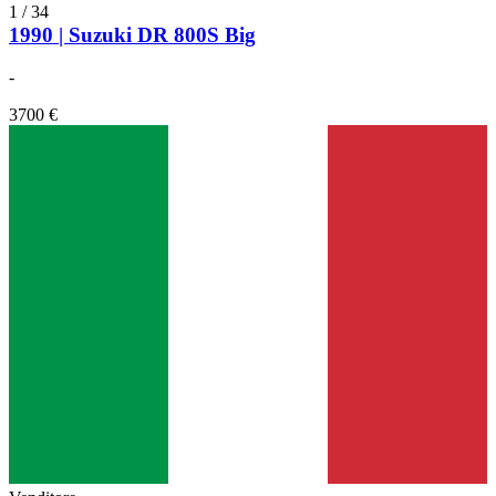
1
/
34
1990 | Suzuki DR 800S Big
-
3700 €