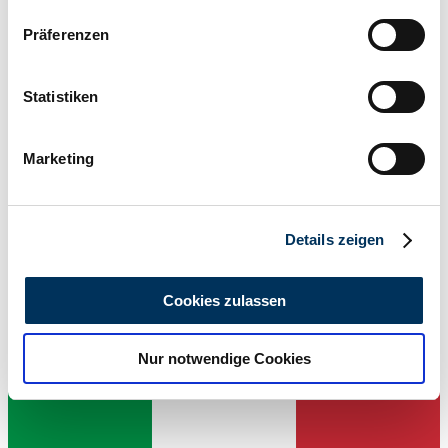
Wenn Sie es erlauben, würden wir auch gerne:
Präferenzen
Informationen über Ihre geografische Lage
erfassen, welche bis auf einige Meter genau sein
können
Statistiken
Ihr Gerät durch aktives Scannen nach
bestimmten Merkmalen (Fingerprinting) identifizieren
Marketing
Erfahren Sie mehr darüber, wie Ihre persönlichen Daten
verarbeitet werden, und legen Sie Ihre Präferenzen im
Abschnitt Einzelheiten
fest.
Details zeigen
Wir verwenden Cookies, um Inhalte und Anzeigen zu
personalisieren, Funktionen für soziale Medien anbieten
Cookies zulassen
zu können und die Zugriffe auf unsere Website zu
Venditore
analysieren. Außerdem geben wir Informationen zu Ihrer
Nur notwendige Cookies
Verwendung unserer Website an unsere Partner für
soziale Medien, Werbung und Analysen weiter. Unsere
Partner führen diese Informationen möglicherweise mit
weiteren Daten zusammen, die Sie ihnen bereitgestellt