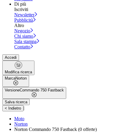
Di più
Iscriviti
Newsletter
Pubblicità
Altro
Negozio
Chi siamo
Sala stampa
Contatto
Accedi
Modifica ricerca
Marca
Norton
Versione
Commando 750 Fastback
Salva ricerca
|
< Indietro
Moto
Norton
Norton Commando 750 Fastback
(0 offerte)