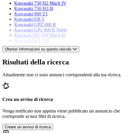
Kawasaki 750 H2 Mach IV
Kawasaki 750 H2-B
Kawasaki 900 Z1
Kawasaki ER-5
Kawasaki GPZ 600 R
Kawasaki GPz 900 R Ninja
Kawasaki H1 500 Mach III
Kawasaki KX 250
Kawasaki Z 1000
Ulteriori informazioni su questo veicolo
Kawasaki Z 400
Kawasaki Z 900
Risultati della ricerca
Kawasaki ZX-R 400
Attualmente non ci sono annunci corrispondenti alla tua ricerca.
Crea un avviso di ricerca
Venga notificato non appena viene pubblicato un annuncio che
corrisponde ai tuoi filtri di ricerca.
Creare un avviso di ricerca