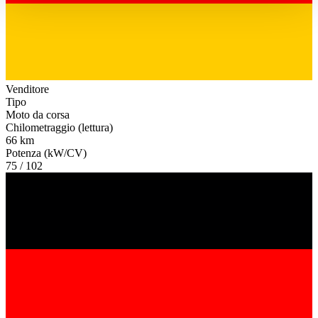
haben oder die sie im Rahmen Ihrer Nutzung der Dienste
gesammelt haben.
Datenschutzerklärung
Venditore
Tipo
Moto da corsa
Chilometraggio (lettura)
66 km
Potenza (kW/CV)
75 / 102