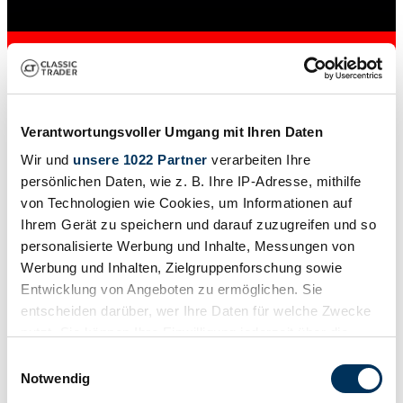
Verantwortungsvoller Umgang mit Ihren Daten
Wir und
unsere 1022 Partner
verarbeiten Ihre
persönlichen Daten, wie z. B. Ihre IP-Adresse, mithilfe
von Technologien wie Cookies, um Informationen auf
Ihrem Gerät zu speichern und darauf zuzugreifen und so
Venditore
personalisierte Werbung und Inhalte, Messungen von
L'inserzione è scaduta
Werbung und Inhalten, Zielgruppenforschung sowie
Entwicklung von Angeboten zu ermöglichen. Sie
entscheiden darüber, wer Ihre Daten für welche Zwecke
nutzt. Sie können Ihre Einwilligung jederzeit über die
Cookie-Erklärung oder durch Klicken auf das Privacy
Einwilligungsauswahl
Trigger Symbol ändern oder widerrufen
Notwendig