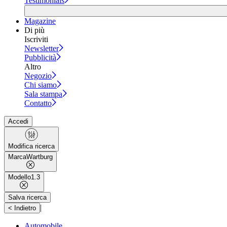
Testimonials
Magazine
Di più
Iscriviti
Newsletter
Pubblicità
Altro
Negozio
Chi siamo
Sala stampa
Contatto
Accedi
Modifica ricerca
Marca
Wartburg
Modello
1.3
Salva ricerca
|
< Indietro
Automobile