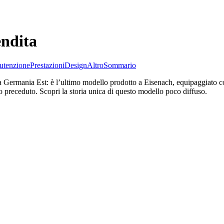
endita
tenzione
Prestazioni
Design
Altro
Sommario
 Germania Est: è l’ultimo modello prodotto a Eisenach, equipaggiato con 
 preceduto. Scopri la storia unica di questo modello poco diffuso.