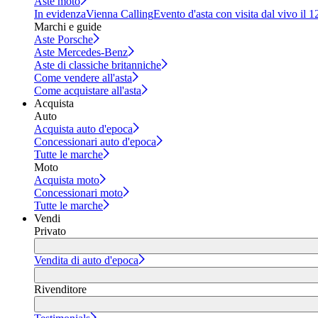
Aste moto
In evidenza
Vienna Calling
Evento d'asta con visita dal vivo il 
Marchi e guide
Aste Porsche
Aste Mercedes-Benz
Aste di classiche britanniche
Come vendere all'asta
Come acquistare all'asta
Acquista
Auto
Acquista auto d'epoca
Concessionari auto d'epoca
Tutte le marche
Moto
Acquista moto
Concessionari moto
Tutte le marche
Vendi
Privato
Vendita di auto d'epoca
Rivenditore