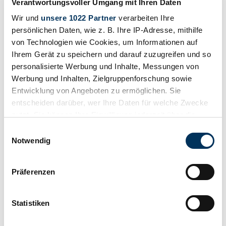
Verantwortungsvoller Umgang mit Ihren Daten
Wir und
unsere 1022 Partner
verarbeiten Ihre
persönlichen Daten, wie z. B. Ihre IP-Adresse, mithilfe
von Technologien wie Cookies, um Informationen auf
1996 | Subaru Impreza WRX
Ihrem Gerät zu speichern und darauf zuzugreifen und so
personalisierte Werbung und Inhalte, Messungen von
35.500 €
2 anni fa
Werbung und Inhalten, Zielgruppenforschung sowie
Entwicklung von Angeboten zu ermöglichen. Sie
entscheiden darüber, wer Ihre Daten für welche Zwecke
nutzt. Sie können Ihre Einwilligung jederzeit über die
Cookie-Erklärung oder durch Klicken auf das Privacy
Einwilligungsauswahl
Trigger Symbol ändern oder widerrufen
Notwendig
Wenn Sie es erlauben, würden wir auch gerne:
Präferenzen
Informationen über Ihre geografische Lage
erfassen, welche bis auf einige Meter genau sein
können
Statistiken
Ihr Gerät durch aktives Scannen nach
bestimmten Merkmalen (Fingerprinting) identifizieren