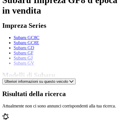
in vendita
Impreza Series
Subaru GC8C
Subaru GC8E
Subaru GD
Subaru GF
Subaru GJ
Subaru GV
Modelli di Subaru
Ulteriori informazioni su questo veicolo
Subaru 1800
Subaru Leone
Risultati della ricerca
Subaru Libero
Subaru SVX
Attualmente non ci sono annunci corrispondenti alla tua ricerca.