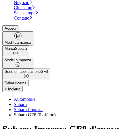
Negozio
Chi siamo
Sala stampa
Contatto
Accedi
Modifica ricerca
Marca
Subaru
Modello
Impreza
Serie di fabbricazione
GF8
Salva ricerca
|
< Indietro
Automobile
Subaru
Subaru Impreza
Subaru GF8
(0 offerte)
Subaru Impreza GF8 d'epoca