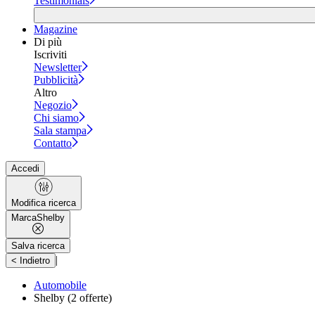
Testimonials
Magazine
Di più
Iscriviti
Newsletter
Pubblicità
Altro
Negozio
Chi siamo
Sala stampa
Contatto
Accedi
Modifica ricerca
Marca
Shelby
Salva ricerca
|
< Indietro
Automobile
Shelby
(2 offerte)