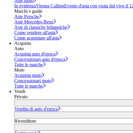
Aste moto
In evidenza
Vienna Calling
Evento d'asta con visita dal vivo il 
Marchi e guide
Aste Porsche
Aste Mercedes-Benz
Aste di classiche britanniche
Come vendere all'asta
Come acquistare all'asta
Acquista
Auto
Acquista auto d'epoca
Concessionari auto d'epoca
Tutte le marche
Moto
Acquista moto
Concessionari moto
Tutte le marche
Vendi
Privato
Vendita di auto d'epoca
Rivenditore