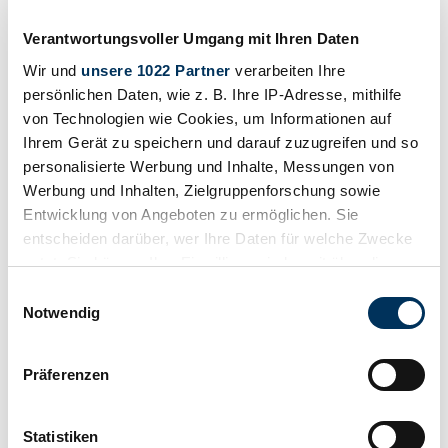
Ruska - Regina - 1968
Verantwortungsvoller Umgang mit Ihren Daten
Prezzo su richiesta
2 anni fa
Wir und
unsere 1022 Partner
verarbeiten Ihre
persönlichen Daten, wie z. B. Ihre IP-Adresse, mithilfe
von Technologien wie Cookies, um Informationen auf
Ihrem Gerät zu speichern und darauf zuzugreifen und so
personalisierte Werbung und Inhalte, Messungen von
Werbung und Inhalten, Zielgruppenforschung sowie
Entwicklung von Angeboten zu ermöglichen. Sie
entscheiden darüber, wer Ihre Daten für welche Zwecke
nutzt. Sie können Ihre Einwilligung jederzeit über die
Cookie-Erklärung oder durch Klicken auf das Privacy
Einwilligungsauswahl
Trigger Symbol ändern oder widerrufen
Notwendig
Wenn Sie es erlauben, würden wir auch gerne:
Präferenzen
Informationen über Ihre geografische Lage
Venditore
Tipo carrozzeria
erfassen, welche bis auf einige Meter genau sein
Cabriolet (Roadster)
können
Statistiken
Chilometraggio (lettura)