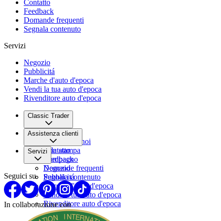
Contatto
Feedback
Domande frequenti
Segnala contenuto
Servizi
Negozio
Pubblicitá
Marche d'auto d'epoca
Vendi la tua auto d'epoca
Rivenditore auto d'epoca
Classic Trader
Chi siamo
Assistenza clienti
Lavora con noi
Sala stampa
Contatto
Servizi
Compagno
Feedback
Domande frequenti
Negozio
Seguici su
Segnala contenuto
Pubblicitá
Marche d'auto d'epoca
Vendi la tua auto d'epoca
Rivenditore auto d'epoca
In collaborazione con