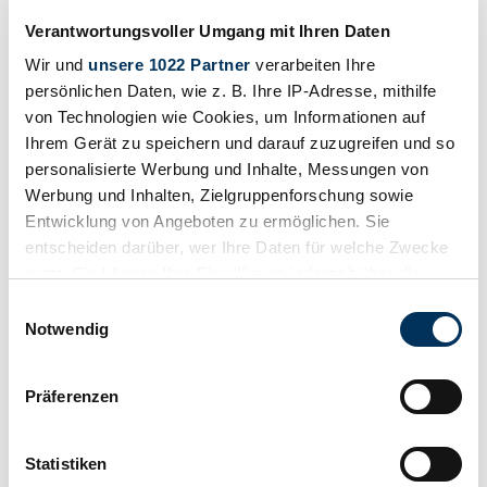
Verantwortungsvoller Umgang mit Ihren Daten
Wir und
unsere 1022 Partner
verarbeiten Ihre
persönlichen Daten, wie z. B. Ihre IP-Adresse, mithilfe
von Technologien wie Cookies, um Informationen auf
Ihrem Gerät zu speichern und darauf zuzugreifen und so
personalisierte Werbung und Inhalte, Messungen von
Werbung und Inhalten, Zielgruppenforschung sowie
Entwicklung von Angeboten zu ermöglichen. Sie
entscheiden darüber, wer Ihre Daten für welche Zwecke
nutzt. Sie können Ihre Einwilligung jederzeit über die
Cookie-Erklärung oder durch Klicken auf das Privacy
Einwilligungsauswahl
Trigger Symbol ändern oder widerrufen
Notwendig
Venditore
Tipo carrozzeria
Wenn Sie es erlauben, würden wir auch gerne:
Cabriolet (Roadster)
Präferenzen
Chilometraggio (lettura)
Informationen über Ihre geografische Lage
30.000 mi
erfassen, welche bis auf einige Meter genau sein
Potenza (kW/CV)
können
Statistiken
239 / 325
Ihr Gerät durch aktives Scannen nach