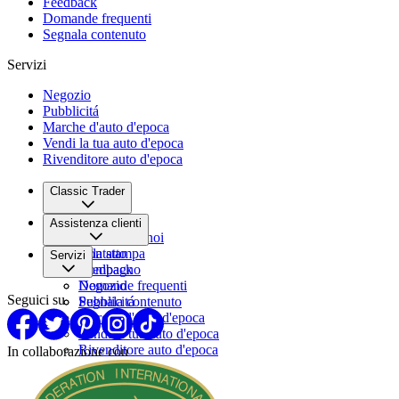
Feedback
Domande frequenti
Segnala contenuto
Servizi
Negozio
Pubblicitá
Marche d'auto d'epoca
Vendi la tua auto d'epoca
Rivenditore auto d'epoca
Classic Trader
Chi siamo
Assistenza clienti
Lavora con noi
Sala stampa
Contatto
Servizi
Compagno
Feedback
Domande frequenti
Negozio
Seguici su
Segnala contenuto
Pubblicitá
Marche d'auto d'epoca
Vendi la tua auto d'epoca
Rivenditore auto d'epoca
In collaborazione con