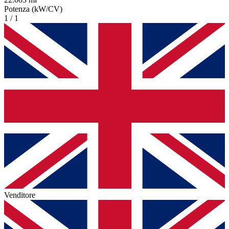
Potenza (kW/CV)
1 / 1
Venditore