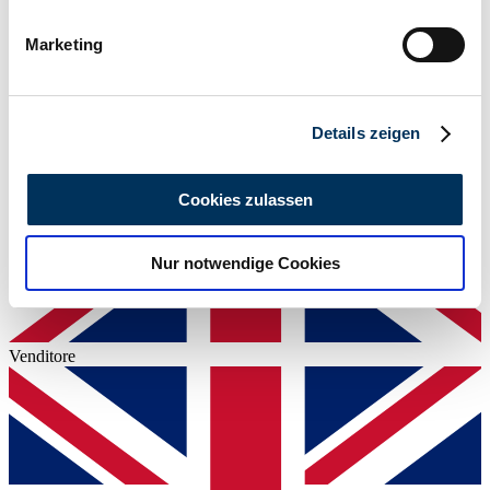
bestimmten Merkmalen (Fingerprinting) identifizieren
Marketing
Erfahren Sie mehr darüber, wie Ihre persönlichen Daten
verarbeitet werden, und legen Sie Ihre Präferenzen im
Abschnitt Einzelheiten
fest.
Details zeigen
Wir verwenden Cookies, um Inhalte und Anzeigen zu
personalisieren, Funktionen für soziale Medien anbieten
Cookies zulassen
zu können und die Zugriffe auf unsere Website zu
analysieren. Außerdem geben wir Informationen zu Ihrer
Nur notwendige Cookies
Verwendung unserer Website an unsere Partner für
soziale Medien, Werbung und Analysen weiter. Unsere
Partner führen diese Informationen möglicherweise mit
weiteren Daten zusammen, die Sie ihnen bereitgestellt
Venditore
haben oder die sie im Rahmen Ihrer Nutzung der Dienste
gesammelt haben.
Datenschutzerklärung