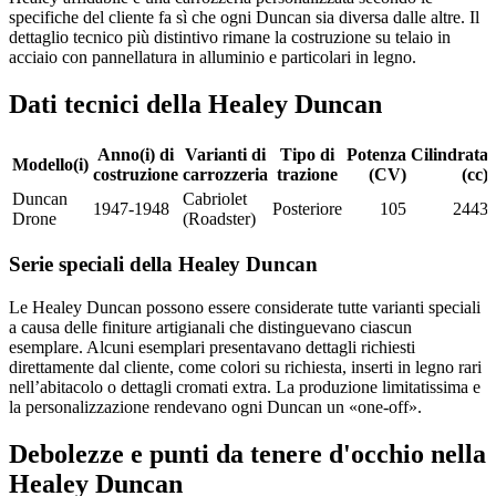
specifiche del cliente fa sì che ogni Duncan sia diversa dalle altre. Il
dettaglio tecnico più distintivo rimane la costruzione su telaio in
acciaio con pannellatura in alluminio e particolari in legno.
Dati tecnici della Healey Duncan
Anno(i) di
Varianti di
Tipo di
Potenza
Cilindrata
Modello(i)
costruzione
carrozzeria
trazione
(CV)
(cc)
Duncan
Cabriolet
1947-1948
Posteriore
105
2443
Drone
(Roadster)
Serie speciali della Healey Duncan
Le Healey Duncan possono essere considerate tutte varianti speciali
a causa delle finiture artigianali che distinguevano ciascun
esemplare. Alcuni esemplari presentavano dettagli richiesti
direttamente dal cliente, come colori su richiesta, inserti in legno rari
nell’abitacolo o dettagli cromati extra. La produzione limitatissima e
la personalizzazione rendevano ogni Duncan un «one-off».
Debolezze e punti da tenere d'occhio nella
Healey Duncan