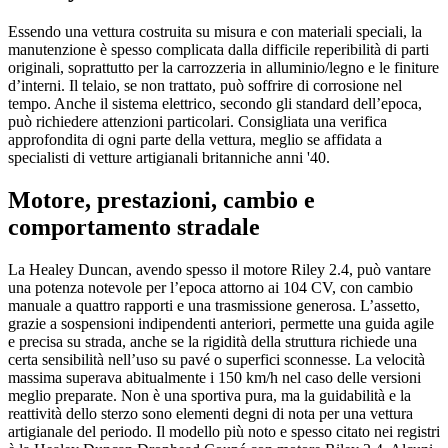
Essendo una vettura costruita su misura e con materiali speciali, la
manutenzione è spesso complicata dalla difficile reperibilità di parti
originali, soprattutto per la carrozzeria in alluminio/legno e le finiture
d’interni. Il telaio, se non trattato, può soffrire di corrosione nel
tempo. Anche il sistema elettrico, secondo gli standard dell’epoca,
può richiedere attenzioni particolari. Consigliata una verifica
approfondita di ogni parte della vettura, meglio se affidata a
specialisti di vetture artigianali britanniche anni '40.
Motore, prestazioni, cambio e
comportamento stradale
La Healey Duncan, avendo spesso il motore Riley 2.4, può vantare
una potenza notevole per l’epoca attorno ai 104 CV, con cambio
manuale a quattro rapporti e una trasmissione generosa. L’assetto,
grazie a sospensioni indipendenti anteriori, permette una guida agile
e precisa su strada, anche se la rigidità della struttura richiede una
certa sensibilità nell’uso su pavé o superfici sconnesse. La velocità
massima superava abitualmente i 150 km/h nel caso delle versioni
meglio preparate. Non è una sportiva pura, ma la guidabilità e la
reattività dello sterzo sono elementi degni di nota per una vettura
artigianale del periodo. Il modello più noto e spesso citato nei registri