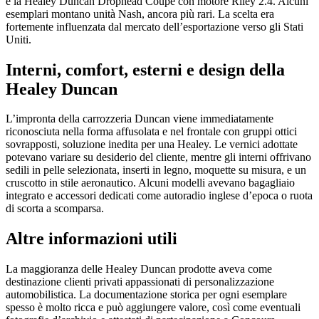
è la Healey Duncan Drophead Coupé con motore Riley 2.4. Alcuni
esemplari montano unità Nash, ancora più rari. La scelta era
fortemente influenzata dal mercato dell’esportazione verso gli Stati
Uniti.
Interni, comfort, esterni e design della
Healey Duncan
L’impronta della carrozzeria Duncan viene immediatamente
riconosciuta nella forma affusolata e nel frontale con gruppi ottici
sovrapposti, soluzione inedita per una Healey. Le vernici adottate
potevano variare su desiderio del cliente, mentre gli interni offrivano
sedili in pelle selezionata, inserti in legno, moquette su misura, e un
cruscotto in stile aeronautico. Alcuni modelli avevano bagagliaio
integrato e accessori dedicati come autoradio inglese d’epoca o ruota
di scorta a scomparsa.
Altre informazioni utili
La maggioranza delle Healey Duncan prodotte aveva come
destinazione clienti privati appassionati di personalizzazione
automobilistica. La documentazione storica per ogni esemplare
spesso è molto ricca e può aggiungere valore, così come eventuali