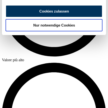
Wir verwenden Cookies, um Inhalte und Anzeigen zu
personalisieren, Funktionen für soziale Medien anbieten
Cookies zulassen
zu können und die Zugriffe auf unsere Website zu
analysieren. Außerdem geben wir Informationen zu Ihrer
Nur notwendige Cookies
Verwendung unserer Website an unsere Partner für
soziale Medien, Werbung und Analysen weiter. Unsere
Partner führen diese Informationen möglicherweise mit
weiteren Daten zusammen, die Sie ihnen bereitgestellt
haben oder die sie im Rahmen Ihrer Nutzung der Dienste
gesammelt haben.
Datenschutzerklärung
Valore più alto