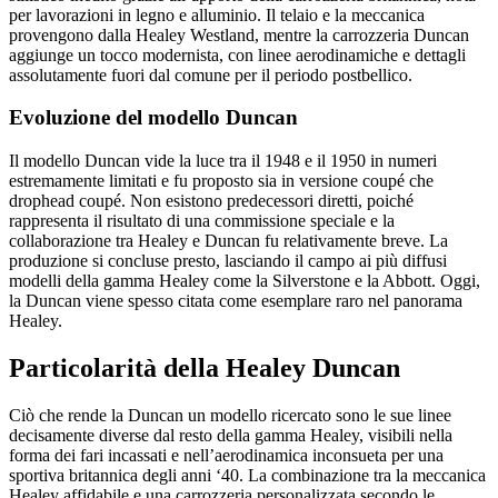
per lavorazioni in legno e alluminio. Il telaio e la meccanica
provengono dalla Healey Westland, mentre la carrozzeria Duncan
aggiunge un tocco modernista, con linee aerodinamiche e dettagli
assolutamente fuori dal comune per il periodo postbellico.
Evoluzione del modello Duncan
Il modello Duncan vide la luce tra il 1948 e il 1950 in numeri
estremamente limitati e fu proposto sia in versione coupé che
drophead coupé. Non esistono predecessori diretti, poiché
rappresenta il risultato di una commissione speciale e la
collaborazione tra Healey e Duncan fu relativamente breve. La
produzione si concluse presto, lasciando il campo ai più diffusi
modelli della gamma Healey come la Silverstone e la Abbott. Oggi,
la Duncan viene spesso citata come esemplare raro nel panorama
Healey.
Particolarità della Healey Duncan
Ciò che rende la Duncan un modello ricercato sono le sue linee
decisamente diverse dal resto della gamma Healey, visibili nella
forma dei fari incassati e nell’aerodinamica inconsueta per una
sportiva britannica degli anni ‘40. La combinazione tra la meccanica
Healey affidabile e una carrozzeria personalizzata secondo le