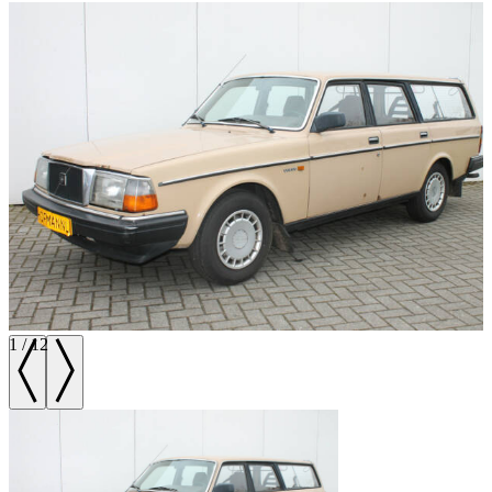
1
/
12