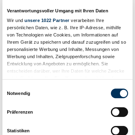
Verantwortungsvoller Umgang mit Ihren Daten
Wir und
unsere 1022 Partner
verarbeiten Ihre
persönlichen Daten, wie z. B. Ihre IP-Adresse, mithilfe
von Technologien wie Cookies, um Informationen auf
Ihrem Gerät zu speichern und darauf zuzugreifen und so
personalisierte Werbung und Inhalte, Messungen von
Werbung und Inhalten, Zielgruppenforschung sowie
Entwicklung von Angeboten zu ermöglichen. Sie
entscheiden darüber, wer Ihre Daten für welche Zwecke
nutzt. Sie können Ihre Einwilligung jederzeit über die
Salva
Cookie-Erklärung oder durch Klicken auf das Privacy
Einwilligungsauswahl
Trigger Symbol ändern oder widerrufen
Notwendig
Wenn Sie es erlauben, würden wir auch gerne:
Präferenzen
Informationen über Ihre geografische Lage
erfassen, welche bis auf einige Meter genau sein
können
Statistiken