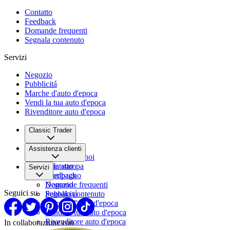
Contatto
Feedback
Domande frequenti
Segnala contenuto
Servizi
Negozio
Pubblicitá
Marche d'auto d'epoca
Vendi la tua auto d'epoca
Rivenditore auto d'epoca
Classic Trader
Chi siamo
Assistenza clienti
Lavora con noi
Sala stampa
Contatto
Servizi
Compagno
Feedback
Domande frequenti
Negozio
Seguici su
Segnala contenuto
Pubblicitá
Marche d'auto d'epoca
Vendi la tua auto d'epoca
Rivenditore auto d'epoca
In collaborazione con