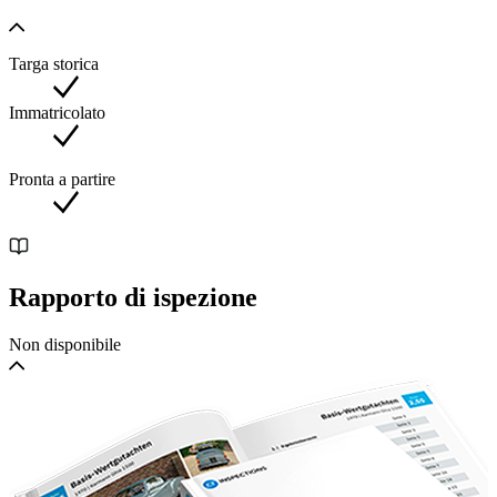
Produttore: Hofman Leek Classic & Sportscars Rodenburg 1
9351PV LEEK, NL 0594-516604 http://www.hofman.nl
mail@hofman.nl
Targa storica
Immatricolato
Pronta a partire
Rapporto di ispezione
Non disponibile