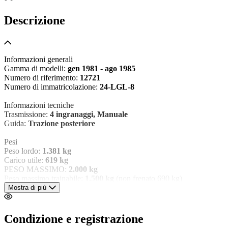
Descrizione
Informazioni generali
Gamma di modelli:
gen 1981 - ago 1985
Numero di riferimento:
12721
Numero di immatricolazione:
24-LGL-8
Informazioni tecniche
Trasmissione:
4 ingranaggi, Manuale
Guida:
Trazione posteriore
Pesi
Peso lordo:
1.381 kg
Carico utile:
619 kg
PESO MASSIMO:
2.000 kg
Peso massimo trainabile:
1.500 kg
(non frenato 690 kg)
Mostra di più
Ambiente
Emissioni di CO₂:
150 g/km
Condizione e registrazione
Sicurezza dei prodotti