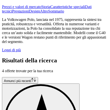
Prezzi e valori di mercato
Storia
Caratteristiche speciali
Dati
tecnici
Prestazioni
Design
Altro
Sommario
La Volkswagen Polo, lanciata nel 1975, rappresenta la sintesi tra
praticità, robustezza e versatilità. Offerta in numerose varianti e
motorizzazioni, la Polo ha consolidato la sua reputazione tra chi
cerca un’auto solida e facilmente mantenibile. Modelli come il G40
e le versioni Wagon restano punti di riferimento per gli appassionati
del segmento.
Leggi di più
Risultati della ricerca
4 offerte trovate per la tua ricerca
Annunci più recenti