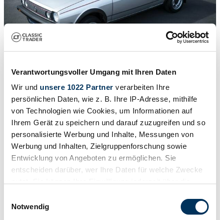
Verantwortungsvoller Umgang mit Ihren Daten
1
/
15
1982 | Volkswagen Polo II Coupe 1.0
Wir und
unsere 1022 Partner
verarbeiten Ihre
persönlichen Daten, wie z. B. Ihre IP-Adresse, mithilfe
Polo ll
von Technologien wie Cookies, um Informationen auf
10.000 €
Ihrem Gerät zu speichern und darauf zuzugreifen und so
personalisierte Werbung und Inhalte, Messungen von
Werbung und Inhalten, Zielgruppenforschung sowie
Entwicklung von Angeboten zu ermöglichen. Sie
entscheiden darüber, wer Ihre Daten für welche Zwecke
nutzt. Sie können Ihre Einwilligung jederzeit über die
Cookie-Erklärung oder durch Klicken auf das Privacy
Einwilligungsauswahl
Trigger Symbol ändern oder widerrufen
Notwendig