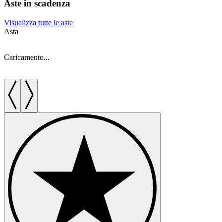
Aste in scadenza
Visualizza tutte le aste
Asta
A
Caricamento...
C