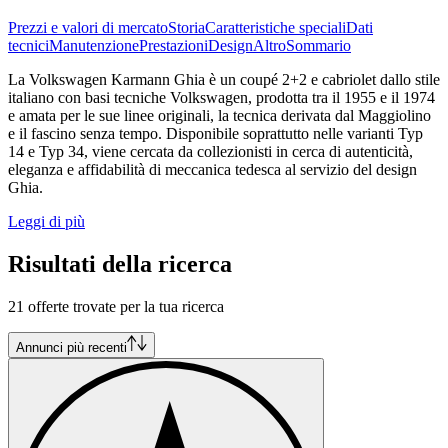
Prezzi e valori di mercato
Storia
Caratteristiche speciali
Dati
tecnici
Manutenzione
Prestazioni
Design
Altro
Sommario
La Volkswagen Karmann Ghia è un coupé 2+2 e cabriolet dallo stile
italiano con basi tecniche Volkswagen, prodotta tra il 1955 e il 1974
e amata per le sue linee originali, la tecnica derivata dal Maggiolino
e il fascino senza tempo. Disponibile soprattutto nelle varianti Typ
14 e Typ 34, viene cercata da collezionisti in cerca di autenticità,
eleganza e affidabilità di meccanica tedesca al servizio del design
Ghia.
Leggi di più
Risultati della ricerca
21 offerte trovate per la tua ricerca
Annunci più recenti