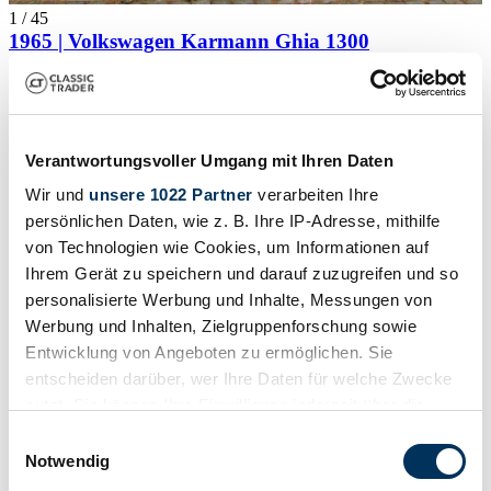
1
/
45
1965 | Volkswagen Karmann Ghia 1300
Liebhaber Fahrzeug
46.900 €
Verantwortungsvoller Umgang mit Ihren Daten
Wir und
unsere 1022 Partner
verarbeiten Ihre
persönlichen Daten, wie z. B. Ihre IP-Adresse, mithilfe
von Technologien wie Cookies, um Informationen auf
Ihrem Gerät zu speichern und darauf zuzugreifen und so
personalisierte Werbung und Inhalte, Messungen von
Werbung und Inhalten, Zielgruppenforschung sowie
Entwicklung von Angeboten zu ermöglichen. Sie
entscheiden darüber, wer Ihre Daten für welche Zwecke
nutzt. Sie können Ihre Einwilligung jederzeit über die
Cookie-Erklärung oder durch Klicken auf das Privacy
Einwilligungsauswahl
Trigger Symbol ändern oder widerrufen
Notwendig