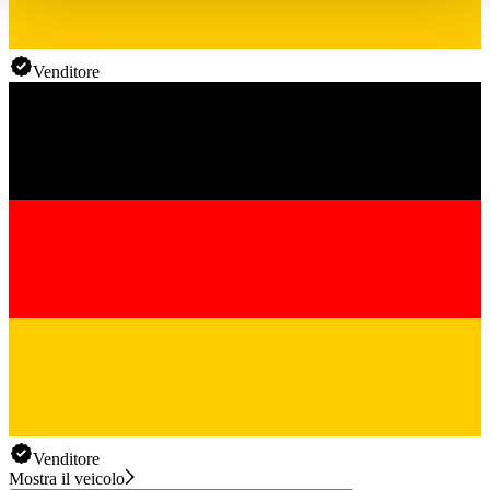
haben oder die sie im Rahmen Ihrer Nutzung der Dienste
gesammelt haben.
Datenschutzerklärung
Venditore
Venditore
Mostra il veicolo