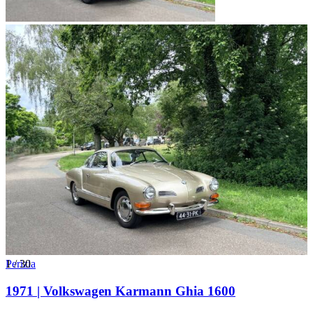
1
Perizia
/
30
1971 | Volkswagen Karmann Ghia 1600