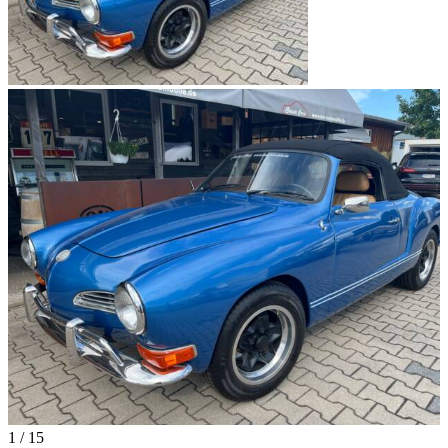
1
/
15