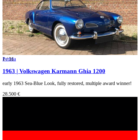
1
Perizia
/
31
1963 | Volkswagen Karmann Ghia 1200
early 1963 Sea‑Blue Look, fully restored, multiple award winner!
28.500 €