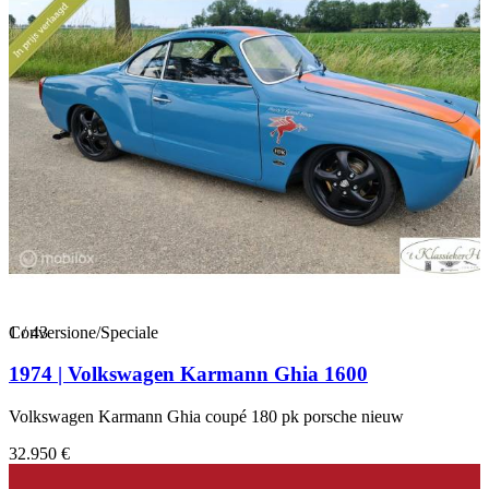
1
Conversione/Speciale
/
43
1974 | Volkswagen Karmann Ghia 1600
Volkswagen Karmann Ghia coupé 180 pk porsche nieuw
32.950 €