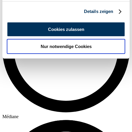
Abschnitt Einzelheiten
fest.
Details zeigen
Wir verwenden Cookies, um Inhalte und Anzeigen zu
personalisieren, Funktionen für soziale Medien anbieten
Cookies zulassen
zu können und die Zugriffe auf unsere Website zu
analysieren. Außerdem geben wir Informationen zu Ihrer
Nur notwendige Cookies
Verwendung unserer Website an unsere Partner für
soziale Medien, Werbung und Analysen weiter. Unsere
Partner führen diese Informationen möglicherweise mit
weiteren Daten zusammen, die Sie ihnen bereitgestellt
haben oder die sie im Rahmen Ihrer Nutzung der Dienste
gesammelt haben.
Datenschutzerklärung
Médiane