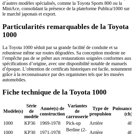
d’autres modèles spécialisés, comme la Toyota Sports 800 ou la
MiniAce, consolidant la présence de la plateforme Publica/1000 sur
le marché japonais et export.
Particularités remarquables de la Toyota
1000
La Toyota 1000 séduit par sa grande facilité de conduite et sa
robustesse même sur routes dégradées. Sa conception modeste ne
l’empêche pas de se prêter aux restaurations soignées conformes aux
spécifications d’origine, avec une disponibilité notable de manuels
d’époque. L’obtention de certificats historiques est facile, notamment
grâce à la reconnaissance par des organismes tels que les musées
automobiles.
Fiche technique de la Toyota 1000
Série
Variantes
Année(s) de
Type de
Puissance
Modèle(s)
de
de
construction
propulsion
(ch)
modèle
carrosserie
1000
KP36
1969-1978
Pick-up
Arrière
48
Berline (2-
1000
KP30
1971-1978
Arrière
46