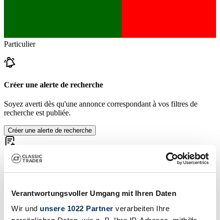
Particulier
Créer une alerte de recherche
Soyez averti dès qu'une annonce correspondant à vos filtres de
recherche est publiée.
Créer une alerte de recherche
Créer l'annonce
Avez-vous un Toyota 1000 que vous voulez vendre? Alors, créez
une annonce maintenant.
Verantwortungsvoller Umgang mit Ihren Daten
Wir und
unsere 1022 Partner
verarbeiten Ihre
Créer l'annonce