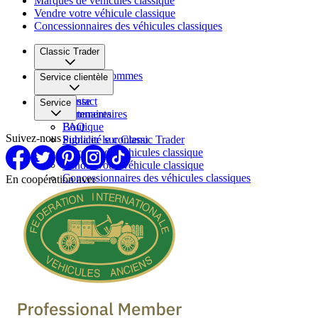
Marques de vehicules classique
Vendre votre véhicule classique
Concessionnaires des véhicules classiques
Classic Trader
Qui nous sommes
Service clientèle
Carrière
Presse
Contact
Service
Partenaires
Commentaires
FAQ
Boutique
Suivez-nous
Signaler le contenu
Publicité sur Classic Trader
Marques de vehicules classique
Vendre votre véhicule classique
Concessionnaires des véhicules classiques
En coopération avec