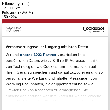
Kilométrage (lire)
121 000 km
Puissance (kW/CV)
150 / 204
Verantwortungsvoller Umgang mit Ihren Daten
Wir und
unsere 1022 Partner
verarbeiten Ihre
persönlichen Daten, wie z. B. Ihre IP-Adresse, mithilfe
von Technologien wie Cookies, um Informationen auf
Ihrem Gerät zu speichern und darauf zuzugreifen und so
personalisierte Werbung und Inhalte, Messungen von
Werbung und Inhalten, Zielgruppenforschung sowie
Entwicklung von Angeboten zu ermöglichen. Sie
entscheiden darüber, wer Ihre Daten für welche Zwecke
nutzt. Sie können Ihre Einwilligung jederzeit über die
Concessionnaires
Cookie-Erklärung oder durch Klicken auf das Privacy
Einwilligungsauswahl