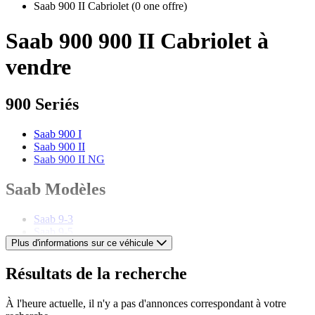
Saab 900 II Cabriolet
(0 one offre)
Saab 900 900 II Cabriolet à
vendre
900 Seriés
Saab 900 I
Saab 900 II
Saab 900 II NG
Saab Modèles
Saab 9-3
Saab 9-5
Plus d'informations sur ce véhicule
Saab 9-7X
Saab 9000
Saab 95
Résultats de la recherche
Saab 96
Saab 99
À l'heure actuelle, il n'y a pas d'annonces correspondant à votre
Saab GT 750