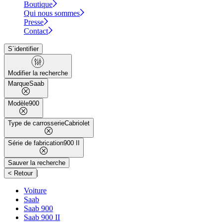
Boutique
Qui nous sommes
Presse
Contact
S´identifier
Modifier la recherche
Marque
Saab
Modèle
900
Type de carrosserie
Cabriolet
Série de fabrication
900 II
Sauver la recherche
|
< Retour
Voiture
Saab
Saab 900
Saab 900 II