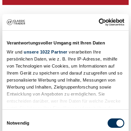
Verantwortungsvoller Umgang mit Ihren Daten
Wir und
unsere 1022 Partner
verarbeiten Ihre
persönlichen Daten, wie z. B. Ihre IP-Adresse, mithilfe
von Technologien wie Cookies, um Informationen auf
Concessionnaires
Ihrem Gerät zu speichern und darauf zuzugreifen und so
Cette annonce a expiré
personalisierte Werbung und Inhalte, Messungen von
Werbung und Inhalten, Zielgruppenforschung sowie
Entwicklung von Angeboten zu ermöglichen. Sie
entscheiden darüber, wer Ihre Daten für welche Zwecke
nutzt. Sie können Ihre Einwilligung jederzeit über die
Cookie-Erklärung oder durch Klicken auf das Privacy
Einwilligungsauswahl
Trigger Symbol ändern oder widerrufen
Notwendig