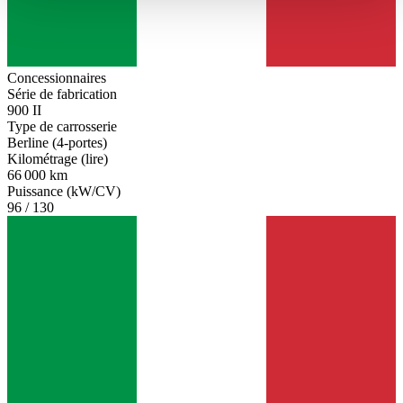
haben oder die sie im Rahmen Ihrer Nutzung der Dienste
gesammelt haben.
Datenschutzerklärung
Concessionnaires
Série de fabrication
900 II
Type de carrosserie
Berline (4-portes)
Kilométrage (lire)
66 000 km
Puissance (kW/CV)
96 / 130