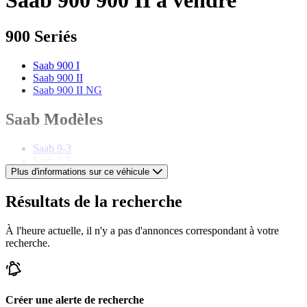
900 Seriés
Saab 900 I
Saab 900 II
Saab 900 II NG
Saab Modèles
Saab 9-3
Saab 9-5
Plus d'informations sur ce véhicule
Saab 9-7X
Saab 9000
Saab 93
Résultats de la recherche
Saab 95
Saab 96
À l'heure actuelle, il n'y a pas d'annonces correspondant à votre
Saab 99
recherche.
Saab GT 750
Saab Sonett
Créer une alerte de recherche