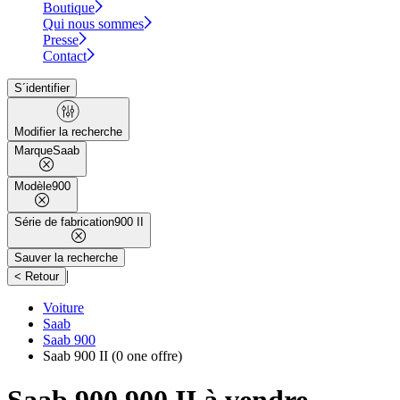
Boutique
Qui nous sommes
Presse
Contact
S´identifier
Modifier la recherche
Marque
Saab
Modèle
900
Série de fabrication
900 II
Sauver la recherche
|
< Retour
Voiture
Saab
Saab 900
Saab 900 II
(0 one offre)
Saab 900 900 II à vendre