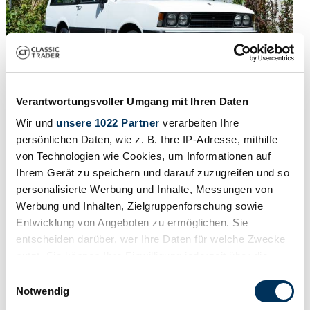
Verantwortungsvoller Umgang mit Ihren Daten
1978 | Monteverdi Safari
Wir und
unsere 1022 Partner
verarbeiten Ihre
persönlichen Daten, wie z. B. Ihre IP-Adresse, mithilfe
Sehr originales Fahrzeug aus Schweizer Auslieferung mit
von Technologien wie Cookies, um Informationen auf
Veteraneneintrag
Ihrem Gerät zu speichern und darauf zuzugreifen und so
37 338 €
il y a 7 ans
personalisierte Werbung und Inhalte, Messungen von
Werbung und Inhalten, Zielgruppenforschung sowie
Entwicklung von Angeboten zu ermöglichen. Sie
entscheiden darüber, wer Ihre Daten für welche Zwecke
nutzt. Sie können Ihre Einwilligung jederzeit über die
Cookie-Erklärung oder durch Klicken auf das Privacy
Einwilligungsauswahl
Trigger Symbol ändern oder widerrufen
Notwendig