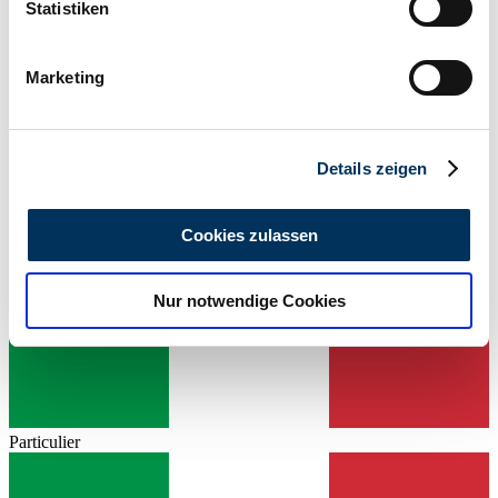
können
Statistiken
Non fourni
Ihr Gerät durch aktives Scannen nach
Puissance (kW/CV)
59 / 80
bestimmten Merkmalen (Fingerprinting) identifizieren
Marketing
Erfahren Sie mehr darüber, wie Ihre persönlichen Daten
verarbeitet werden, und legen Sie Ihre Präferenzen im
Abschnitt Einzelheiten
fest.
Details zeigen
Wir verwenden Cookies, um Inhalte und Anzeigen zu
personalisieren, Funktionen für soziale Medien anbieten
Cookies zulassen
zu können und die Zugriffe auf unsere Website zu
analysieren. Außerdem geben wir Informationen zu Ihrer
Nur notwendige Cookies
Verwendung unserer Website an unsere Partner für
soziale Medien, Werbung und Analysen weiter. Unsere
Partner führen diese Informationen möglicherweise mit
weiteren Daten zusammen, die Sie ihnen bereitgestellt
haben oder die sie im Rahmen Ihrer Nutzung der Dienste
gesammelt haben.
Datenschutzerklärung
Particulier