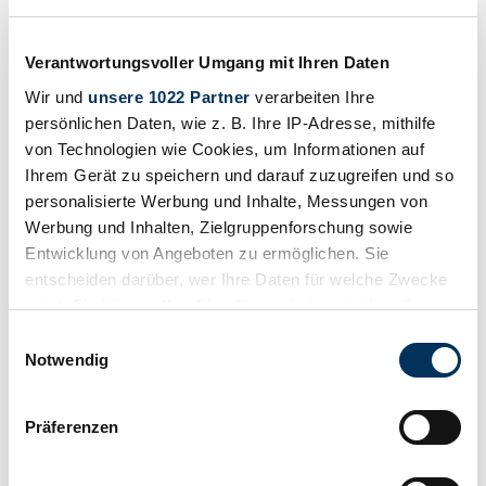
1988 | Moschella Formula Junior
6 000 €
il y a 8 ans
Verantwortungsvoller Umgang mit Ihren Daten
Wir und
unsere 1022 Partner
verarbeiten Ihre
persönlichen Daten, wie z. B. Ihre IP-Adresse, mithilfe
von Technologien wie Cookies, um Informationen auf
Ihrem Gerät zu speichern und darauf zuzugreifen und so
personalisierte Werbung und Inhalte, Messungen von
Werbung und Inhalten, Zielgruppenforschung sowie
Entwicklung von Angeboten zu ermöglichen. Sie
entscheiden darüber, wer Ihre Daten für welche Zwecke
nutzt. Sie können Ihre Einwilligung jederzeit über die
Cookie-Erklärung oder durch Klicken auf das Privacy
Einwilligungsauswahl
Trigger Symbol ändern oder widerrufen
Notwendig
Wenn Sie es erlauben, würden wir auch gerne:
Particulier
Präferenzen
Informationen über Ihre geografische Lage
Type de carrosserie
Voiture de course
erfassen, welche bis auf einige Meter genau sein
Kilométrage (lire)