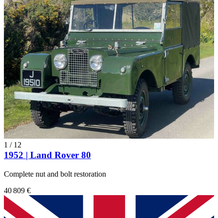
1
/
12
1952 | Land Rover 80
Complete nut and bolt restoration
40 809 €