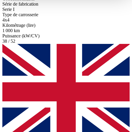
haben oder die sie im Rahmen Ihrer Nutzung der Dienste
Série de fabrication
Serie I
gesammelt haben.
Datenschutzerklärung
Type de carrosserie
4x4
Kilométrage (lire)
1 000 km
Puissance (kW/CV)
38 / 52