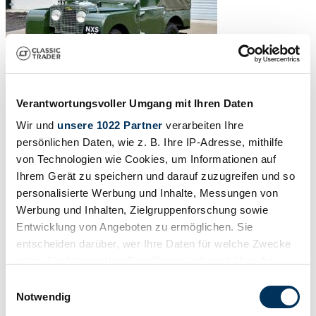
Verantwortungsvoller Umgang mit Ihren Daten
Wir und
unsere 1022 Partner
verarbeiten Ihre
persönlichen Daten, wie z. B. Ihre IP-Adresse, mithilfe
von Technologien wie Cookies, um Informationen auf
Ihrem Gerät zu speichern und darauf zuzugreifen und so
personalisierte Werbung und Inhalte, Messungen von
Werbung und Inhalten, Zielgruppenforschung sowie
Entwicklung von Angeboten zu ermöglichen. Sie
entscheiden darüber, wer Ihre Daten für welche Zwecke
nutzt. Sie können Ihre Einwilligung jederzeit über die
Cookie-Erklärung oder durch Klicken auf das Privacy
Einwilligungsauswahl
Trigger Symbol ändern oder widerrufen
Notwendig