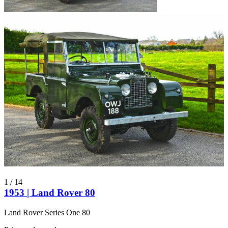
1
/
14
1953 | Land Rover 80
Land Rover Series One 80