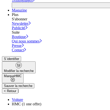
Témoignages
Magazine
Plus
S'abonner
Newsletter
Publicité
Suite
Boutique
Qui nous sommes
Presse
Contact
S´identifier
Modifier la recherche
Marque
HMC
Sauver la recherche
|
< Retour
Voiture
HMC
(1 one offre)