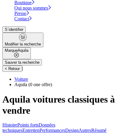
Boutique
Qui nous sommes
Presse
Contact
S´identifier
Modifier la recherche
Marque
Aquila
Sauver la recherche
|
< Retour
Voiture
Aquila
(0 one offre)
Aquila voitures classiques à
vendre
Histoire
Points forts
Données
techniques
Entretien
Performances
Design
Autres
Résumé