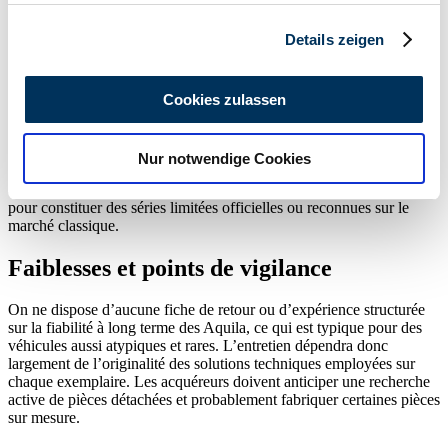
Abschnitt Einzelheiten
fest.
Variantes
Details zeigen
Année(s) de
Type de
Puissance
Cylindr
Modèle(s)
de
construction
propulsion
(ch)
(
Wir verwenden Cookies, um Inhalte und Anzeigen zu
carrosserie
personalisieren, Funktionen für soziale Medien anbieten
Cookies zulassen
Séries spéciales et modèles de collection
zu können und die Zugriffe auf unsere Website zu
analysieren. Außerdem geben wir Informationen zu Ihrer
Chaque Aquila présente un caractère de série spéciale du fait de sa
Nur notwendige Cookies
Verwendung unserer Website an unsere Partner für
rareté structurelle et de son contexte de production artisanal ou
soziale Medien, Werbung und Analysen weiter. Unsere
expérimental. Aucun modèle n’a été produit en quantité suffisante
pour constituer des séries limitées officielles ou reconnues sur le
Partner führen diese Informationen möglicherweise mit
marché classique.
weiteren Daten zusammen, die Sie ihnen bereitgestellt
haben oder die sie im Rahmen Ihrer Nutzung der Dienste
Faiblesses et points de vigilance
gesammelt haben.
Datenschutzerklärung
On ne dispose d’aucune fiche de retour ou d’expérience structurée
sur la fiabilité à long terme des Aquila, ce qui est typique pour des
véhicules aussi atypiques et rares. L’entretien dépendra donc
largement de l’originalité des solutions techniques employées sur
chaque exemplaire. Les acquéreurs doivent anticiper une recherche
active de pièces détachées et probablement fabriquer certaines pièces
sur mesure.