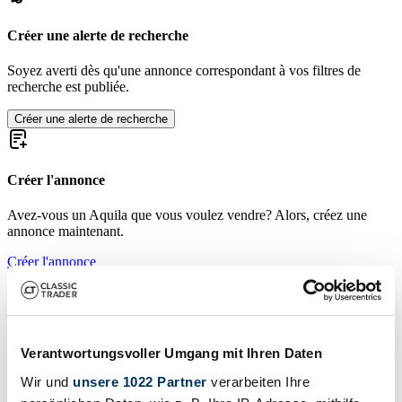
Créer une alerte de recherche
Soyez averti dès qu'une annonce correspondant à vos filtres de
recherche est publiée.
Créer une alerte de recherche
Créer l'annonce
Avez-vous un Aquila que vous voulez vendre? Alors, créez une
annonce maintenant.
Créer l'annonce
Histoire d’Aquila
Le nom Aquila apparaît sporadiquement dans l’histoire automobile
Verantwortungsvoller Umgang mit Ihren Daten
et est lié à plusieurs projets d’automobiles ou motos selon les
époques et les régions. Toutefois, aucun constructeur majeur et
Wir und
unsere 1022 Partner
verarbeiten Ihre
durable n’a porté ce nom dans l’histoire européenne à grande